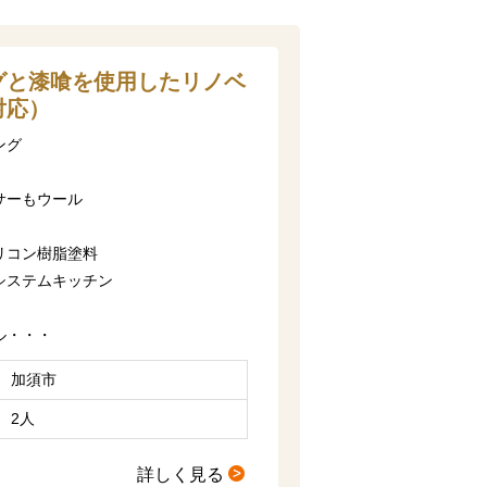
グと漆喰を使用したリノベ
対応）
ング
サーもウール
リコン樹脂塗料
システムキッチン
ル・・・
加須市
2人
詳しく見る