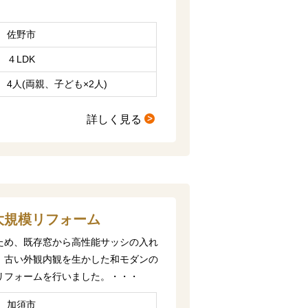
佐野市
４LDK
4人(両親、子ども×2人)
詳しく見る
大規模リフォーム
ため、既存窓から高性能サッシの入れ
、古い外観内観を生かした和モダンの
リフォームを行いました。・・・
加須市