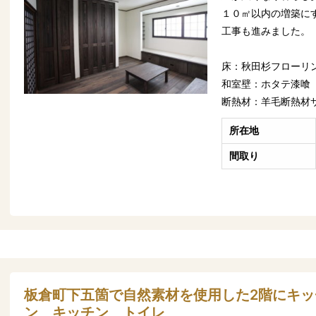
１０㎡以内の増築に
工事も進みました。
床：秋田杉フローリ
和室壁：ホタテ漆喰
断熱材：羊毛断熱材
所在地
間取り
板倉町下五箇で自然素材を使用した2階にキ
ン キッチン トイレ