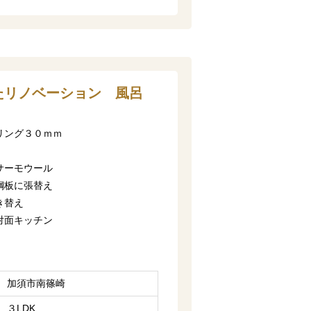
たリノベーション 風呂
リング３０ｍｍ
サーモウール
鋼板に張替え
き替え
対面キッチン
加須市南篠崎
３LDK