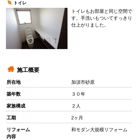
トイレ
トイレもお部屋と同じ空間で
す。手洗いもついてすっきり
仕上がりました。
施工概要
所在地
加須市砂原
築年数
３０年
家族構成
２人
工期
2ヶ月
リフォーム
和モダン大規模リフォーム
内容