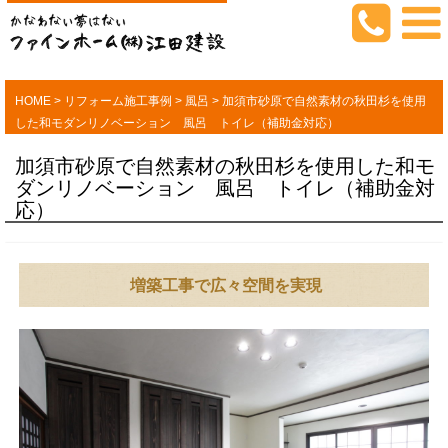
HOME
>
リフォーム施工事例
>
風呂
>
加須市砂原で自然素材の秋田杉を使用
した和モダンリノベーション 風呂 トイレ（補助金対応）
加須市砂原で自然素材の秋田杉を使用した和モ
ダンリノベーション 風呂 トイレ（補助金対
応）
増築工事で広々空間を実現