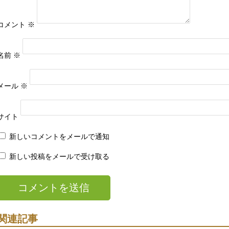
コメント
※
名前
※
メール
※
サイト
新しいコメントをメールで通知
新しい投稿をメールで受け取る
関連記事