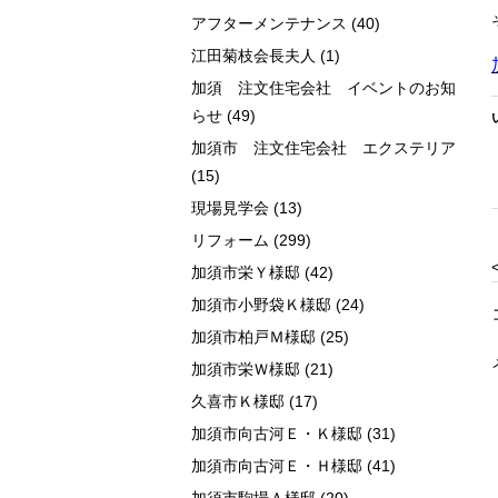
アフターメンテナンス
(40)
江田菊枝会長夫人
(1)
加須 注文住宅会社 イベントのお知
らせ
(49)
加須市 注文住宅会社 エクステリア
(15)
現場見学会
(13)
リフォーム
(299)
加須市栄Ｙ様邸
(42)
加須市小野袋Ｋ様邸
(24)
加須市柏戸Ｍ様邸
(25)
加須市栄Ｗ様邸
(21)
久喜市Ｋ様邸
(17)
加須市向古河Ｅ・Ｋ様邸
(31)
加須市向古河Ｅ・Ｈ様邸
(41)