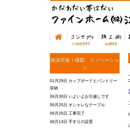
ホーム
コンセプト
施工例
お
加須市栄Ｉ様邸 リノベーショ
ン
01月29日
カップボードとパントリー
収納
06月30日
いよいよお引越しです
06月25日
オシャレなテーブル
06月20日
工事完了
06月14日
手すりの設置