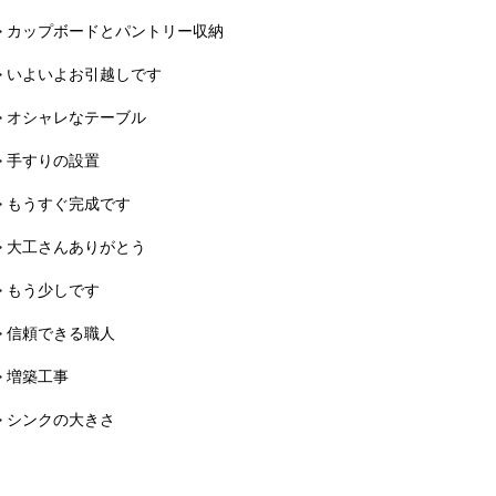
> カップボードとパントリー収納
> いよいよお引越しです
> オシャレなテーブル
> 手すりの設置
> もうすぐ完成です
> 大工さんありがとう
> もう少しです
> 信頼できる職人
> 増築工事
> シンクの大きさ