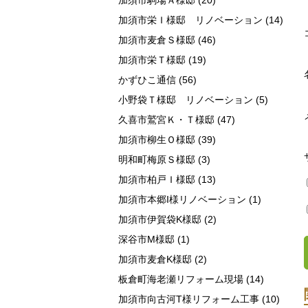
加須市駒場Ａ様邸
(20)
加須市栄Ｉ様邸 リノベーション
(14)
加須市麦倉Ｓ様邸
(46)
加須市栄Ｔ様邸
(19)
かずひこ通信
(56)
小野袋Ｔ様邸 リノベーション
(5)
久喜市鷲宮Ｋ・Ｔ様邸
(47)
加須市柳生Ｏ様邸
(39)
明和町梅原Ｓ様邸
(3)
加須市柏戸Ｉ様邸
(13)
加須市本郷I様リノベーション
(1)
加須市伊賀袋K様邸
(2)
深谷市M様邸
(1)
加須市麦倉K様邸
(2)
板倉町海老瀬リフォーム現場
(14)
加須市向古河T様リフォーム工事
(10)