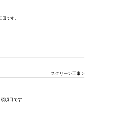
江田です。
スクリーン工事 >
必須項目です