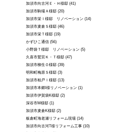
加須市向古河Ｅ・Ｈ様邸
(41)
加須市駒場Ａ様邸
(20)
加須市栄Ｉ様邸 リノベーション
(14)
加須市麦倉Ｓ様邸
(46)
加須市栄Ｔ様邸
(19)
かずひこ通信
(56)
小野袋Ｔ様邸 リノベーション
(5)
久喜市鷲宮Ｋ・Ｔ様邸
(47)
加須市柳生Ｏ様邸
(39)
明和町梅原Ｓ様邸
(3)
加須市柏戸Ｉ様邸
(13)
加須市本郷I様リノベーション
(1)
加須市伊賀袋K様邸
(2)
深谷市M様邸
(1)
加須市麦倉K様邸
(2)
板倉町海老瀬リフォーム現場
(14)
加須市向古河T様リフォーム工事
(10)