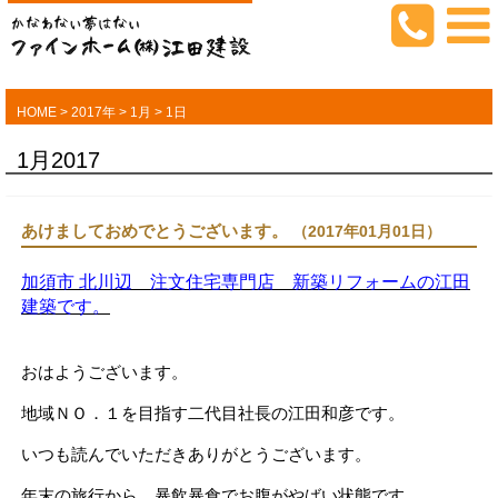
HOME
>
2017年
>
1月
>
1日
1月2017
あけましておめでとうございます。
（2017年01月01日）
加須市 北川辺 注文住宅専門店 新築リフォームの江田
建築です。
おはようございます。
地域ＮＯ．１を目指す二代目社長の江田和彦です。
いつも読んでいただきありがとうございます。
年末の旅行から、暴飲暴食でお腹がやばい状態です。