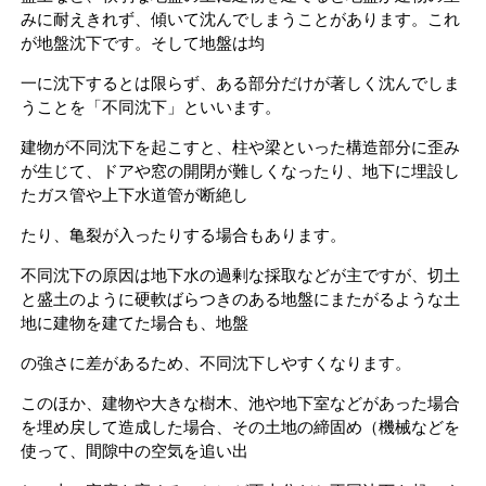
みに耐えきれず、傾いて沈んでしまうことがあります。これ
が地盤沈下です。そして地盤は均
一に沈下するとは限らず、ある部分だけが著しく沈んでしま
うことを「不同沈下」といいます。
建物が不同沈下を起こすと、柱や梁といった構造部分に歪み
が生じて、ドアや窓の開閉が難しくなったり、地下に埋設し
たガス管や上下水道管が断絶し
たり、亀裂が入ったりする場合もあります。
不同沈下の原因は地下水の過剰な採取などが主ですが、切土
と盛土のように硬軟ばらつきのある地盤にまたがるような土
地に建物を建てた場合も、地盤
の強さに差があるため、不同沈下しやすくなります。
このほか、建物や大きな樹木、池や地下室などがあった場合
を埋め戻して造成した場合、その土地の締固め（機械などを
使って、間隙中の空気を追い出