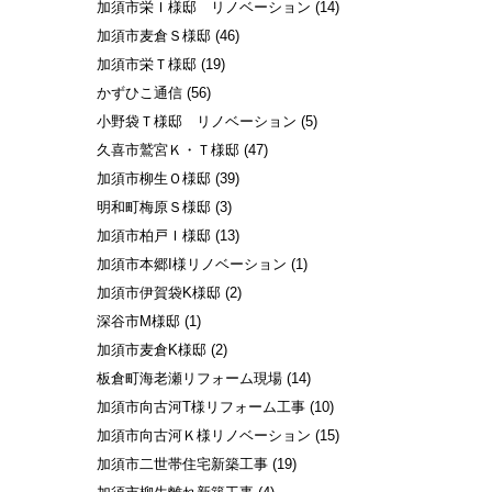
加須市栄Ｉ様邸 リノベーション
(14)
加須市麦倉Ｓ様邸
(46)
加須市栄Ｔ様邸
(19)
かずひこ通信
(56)
小野袋Ｔ様邸 リノベーション
(5)
久喜市鷲宮Ｋ・Ｔ様邸
(47)
加須市柳生Ｏ様邸
(39)
明和町梅原Ｓ様邸
(3)
加須市柏戸Ｉ様邸
(13)
加須市本郷I様リノベーション
(1)
加須市伊賀袋K様邸
(2)
深谷市M様邸
(1)
加須市麦倉K様邸
(2)
板倉町海老瀬リフォーム現場
(14)
加須市向古河T様リフォーム工事
(10)
加須市向古河Ｋ様リノベーション
(15)
加須市二世帯住宅新築工事
(19)