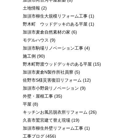
加須市向古河平屋新築
(8)
土地情報
(2)
加須市柳生大規模リフォーム工事
(1)
野木町 ウッドデッキのある平屋
(1)
加須市麦倉自然素材の家
(6)
モデルハウス
(9)
加須市駒場リノベーション工事
(4)
施工例
(90)
野木町野渡ウッドデッキのある平屋
(15)
加須市麦倉N製作所社員寮
(5)
佐野市S様災害復旧リフォーム
(12)
加須市小野袋リノベーション
(9)
外壁・屋根工事
(35)
平屋
(8)
キッチンお風呂脱衣所リフォーム
(26)
久喜市鷲宮建て替え現場
(19)
加須市柳生外壁リフォーム工事
(1)
工事ブログ
(456)