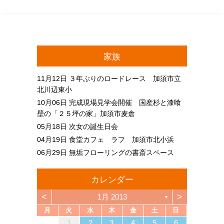
家族
11月12日
３年ぶりのロードレース 加須市立
北川辺東小
10月06日
完成現場見学会開催 国産杉と漆喰
壁の「２５坪の家」加須市麦倉
05月18日
次女の誕生日会
04月19日
食堂カフェ ラフ 加須市北小浜
06月29日
無垢フローリングの書斎スペース
カレンダー
<
>
1月 2013
▼
月
火
水
木
金
土
日
1
4
6
2
4
3
6
1
4
6
2
5
3
5
1
1
4
2
5
3
6
1
4
6
2
3
6
2
4
2
5
1
3
6
1
4
4
3
5
1
3
6
2
4
2
5
5
1
4
6
2
4
3
5
1
3
6
6
2
5
3
5
1
4
6
2
4
1
4
2
5
3
6
1
4
6
2
2
5
1
3
6
1
4
2
5
3
3
6
2
4
2
5
1
3
6
1
4
4
3
5
1
3
6
2
4
2
5
6
2
5
3
5
1
4
6
2
4
3
6
1
4
6
2
5
3
5
1
1
4
2
5
3
6
1
4
6
2
2
1
3
6
1
4
2
5
3
4
5
2
5
7
3
5
1
1
4
7
2
5
7
3
6
1
4
6
2
2
5
1
3
6
1
4
7
2
5
7
3
4
7
3
5
1
3
6
2
4
7
2
5
5
1
4
6
2
4
7
3
5
1
3
6
6
2
5
7
3
5
1
4
6
2
4
7
7
3
6
1
4
6
2
5
7
3
5
1
2
5
1
3
6
1
4
7
2
5
7
3
3
6
2
4
7
2
5
1
3
6
1
4
4
7
3
5
1
3
6
2
4
7
2
5
5
1
4
6
2
4
7
3
5
1
3
6
7
3
6
1
4
6
2
5
7
3
5
1
1
4
7
2
5
7
3
6
1
4
6
2
2
5
1
3
6
1
4
7
2
5
7
3
3
2
4
7
2
5
1
3
6
1
4
5
6
1
2
3
4
5
6