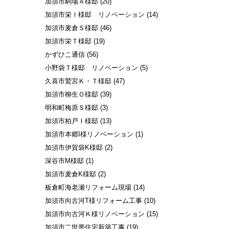
加須市駒場Ａ様邸
(20)
加須市栄Ｉ様邸 リノベーション
(14)
加須市麦倉Ｓ様邸
(46)
加須市栄Ｔ様邸
(19)
かずひこ通信
(56)
小野袋Ｔ様邸 リノベーション
(5)
久喜市鷲宮Ｋ・Ｔ様邸
(47)
加須市柳生Ｏ様邸
(39)
明和町梅原Ｓ様邸
(3)
加須市柏戸Ｉ様邸
(13)
加須市本郷I様リノベーション
(1)
加須市伊賀袋K様邸
(2)
深谷市M様邸
(1)
加須市麦倉K様邸
(2)
板倉町海老瀬リフォーム現場
(14)
加須市向古河T様リフォーム工事
(10)
加須市向古河Ｋ様リノベーション
(15)
加須市二世帯住宅新築工事
(19)