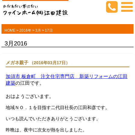
HOME
>
2016年
>
3月
>
17日
3月2016
メガネ親子
（2016年03月17日）
加須市 板倉町 注文住宅専門店 新築リフォームの江田
建築
の江田です。
おはようございます。
地域ＮＯ．１を目指す二代目社長の江田和彦です。
いつも読んでいただきありがとうございます。
昨晩は、夜中に次女が熱を出しました。