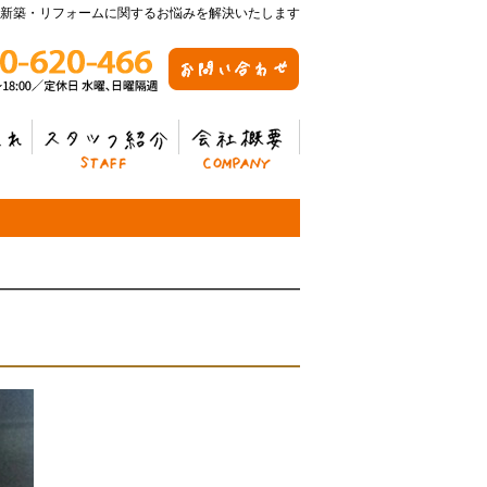
新築・リフォームに関するお悩みを解決いたします
スタッフ紹介
会社概要