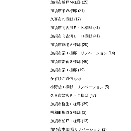
加須市柏戸Ｍ様邸
(25)
加須市栄Ｗ様邸
(21)
久喜市Ｋ様邸
(17)
加須市向古河Ｅ・Ｋ様邸
(31)
加須市向古河Ｅ・Ｈ様邸
(41)
加須市駒場Ａ様邸
(20)
加須市栄Ｉ様邸 リノベーション
(14)
加須市麦倉Ｓ様邸
(46)
加須市栄Ｔ様邸
(19)
かずひこ通信
(56)
小野袋Ｔ様邸 リノベーション
(5)
久喜市鷲宮Ｋ・Ｔ様邸
(47)
加須市柳生Ｏ様邸
(39)
明和町梅原Ｓ様邸
(3)
加須市柏戸Ｉ様邸
(13)
加須市本郷I様リノベーション
(1)