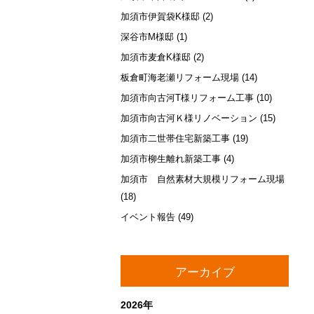
加須市伊賀袋K様邸
(2)
深谷市M様邸
(1)
加須市麦倉K様邸
(2)
板倉町海老瀬リフォーム現場
(14)
加須市向古河T様リフォーム工事
(10)
加須市向古河Ｋ様リノベーション
(15)
加須市二世帯住宅新築工事
(19)
加須市柳生離れ新築工事
(4)
加須市 自然素材大規模リフォーム現場
(18)
イベント報告
(49)
アーカイブ
2026年