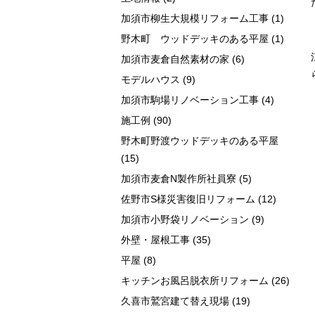
加須市柳生大規模リフォーム工事
(1)
野木町 ウッドデッキのある平屋
(1)
加須市麦倉自然素材の家
(6)
モデルハウス
(9)
加須市駒場リノベーション工事
(4)
施工例
(90)
野木町野渡ウッドデッキのある平屋
(15)
加須市麦倉N製作所社員寮
(5)
佐野市S様災害復旧リフォーム
(12)
加須市小野袋リノベーション
(9)
外壁・屋根工事
(35)
平屋
(8)
キッチンお風呂脱衣所リフォーム
(26)
久喜市鷲宮建て替え現場
(19)