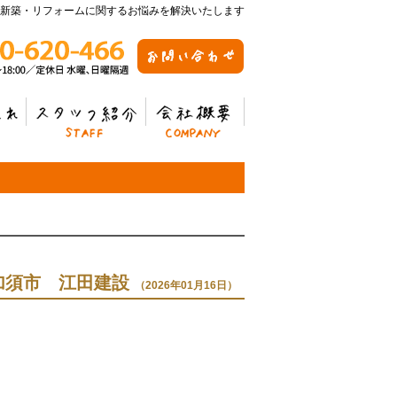
新築・リフォームに関するお悩みを解決いたします
スタッフ紹介
会社概要
加須市 江田建設
（2026年01月16日）