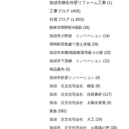
加須市柳生外壁リフォーム工事
(1)
工事ブログ
(456)
社長ブログ
(1,603)
館林市岡野町A様邸
(36)
加須市小野袋 リノベーション
(14)
明和町田島建て替え現場
(29)
加須市本郷I様邸耐震等級３の家
(20)
加須市下高柳 リノベーション
(12)
商品案内
(5)
加須市砂原リノベーション
(4)
加須 注文住宅会社 構造
(8)
加須 注文住宅会社 自然素材
(117)
加須 注文住宅会社 太陽光発電
(4)
家族
(592)
加須 注文住宅会社 大工
(19)
加須市 注文住宅会社 お客様の声
(30)