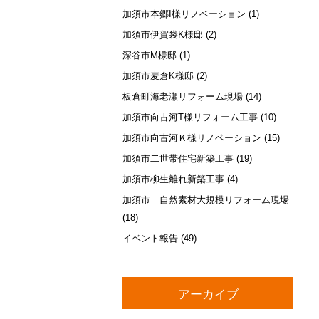
加須市本郷I様リノベーション
(1)
加須市伊賀袋K様邸
(2)
深谷市M様邸
(1)
加須市麦倉K様邸
(2)
板倉町海老瀬リフォーム現場
(14)
加須市向古河T様リフォーム工事
(10)
加須市向古河Ｋ様リノベーション
(15)
加須市二世帯住宅新築工事
(19)
加須市柳生離れ新築工事
(4)
加須市 自然素材大規模リフォーム現場
(18)
イベント報告
(49)
アーカイブ