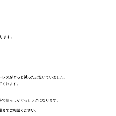
ります。
トレスがぐっと減った
と驚いていました。
てくれます。
事で暮らしがぐっとラクになります。
設までご相談ください。