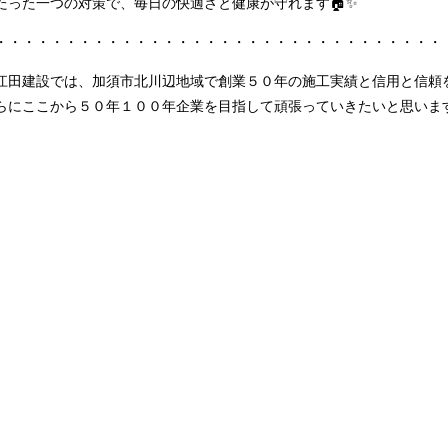
たった一つの対策で、毎日の快適さと健康が守れます🏠✨
・・・・・・・・・・・・・・・・・・・・・・・・・・・・・・・・
江田建設では、加須市北川辺地域で創業５０年の施工実績と信用と信頼
らにここから５０年１００年企業を目指して頑張っていきたいと思いま