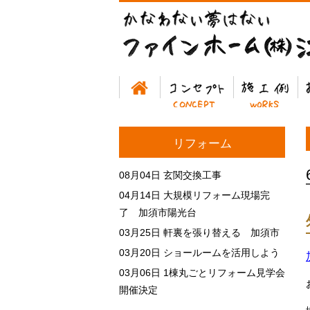
ホーム
コンセプト
施工例
お
リフォーム
08月04日
玄関交換工事
04月14日
大規模リフォーム現場完
了 加須市陽光台
03月25日
軒裏を張り替える 加須市
03月20日
ショールームを活用しよう
03月06日
1棟丸ごとリフォーム見学会
開催決定