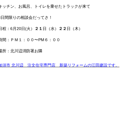
キッチン、お風呂、トイレを乗せたトラックが来て
3日間限りの相談会だってさ！
日程：6月20日(火）
２１
日（水）
２２
日（木）
時間：ＰＭ１：００〜PM６：００
場所：北川辺消防署お隣
加須市 北川辺 注文住宅専門店 新築リフォームの江田建設です。