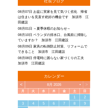
社長ブログ
08月07日
お盆に実家を見て気づく劣化 帰省
は住まいを見直す絶好の機会です 加須市 江
田建設
08月01日
～夏季休暇のお知らせ～
08月10日
ベランダの排水口、台風前に掃除し
ていますか？ 加須市 江田建設
08月09日
家具の転倒防止対策、リフォームで
できること 加須市 江田建設
08月08日
停電時に困らない家づくりの工夫
加須市 江田建設
カレンダー
<
>
8月 2026
▼
月
火
水
木
金
土
日
4
6
2
4
3
6
1
4
6
2
5
3
5
1
1
4
2
5
3
6
1
4
6
2
3
6
2
4
2
5
1
3
6
1
4
4
3
5
1
3
6
2
4
2
5
5
1
4
6
2
4
3
5
1
3
6
6
2
5
3
5
1
4
6
2
4
1
4
2
5
3
6
1
4
6
2
2
5
1
3
6
1
4
2
5
3
3
6
2
4
2
5
1
3
6
1
4
4
3
5
1
3
6
2
4
2
5
6
2
5
3
5
1
4
6
2
4
3
6
1
4
6
2
5
3
5
1
1
4
2
5
3
6
1
4
6
2
2
5
1
3
6
1
4
2
5
3
4
5
5
7
3
5
1
1
4
7
2
5
7
3
6
1
4
6
2
2
5
1
3
6
1
4
7
2
5
7
3
4
7
3
5
1
3
6
2
4
7
2
5
5
1
4
6
2
4
7
3
5
1
3
6
6
2
5
7
3
5
1
4
6
2
4
7
7
3
6
1
4
6
2
5
7
3
5
1
2
5
1
3
6
1
4
7
2
5
7
3
3
6
2
4
7
2
5
1
3
6
1
4
4
7
3
5
1
3
6
2
4
7
2
5
5
1
4
6
2
4
7
3
5
1
3
6
7
3
6
1
4
6
2
5
7
3
5
1
1
4
7
2
5
7
3
6
1
4
6
2
2
5
1
3
6
1
4
7
2
5
7
3
3
6
2
4
7
2
5
1
3
6
1
4
5
6
1
2
13
10
13
13
12
10
12
12
10
13
13
10
13
12
10
13
10
12
10
13
12
12
13
10
12
10
13
13
12
10
12
13
12
10
13
13
12
10
13
12
10
10
13
12
10
13
10
12
10
13
12
13
12
10
12
13
10
13
13
12
10
12
12
10
13
13
12
10
13
12
10
12
11
11
11
11
11
11
11
11
11
11
11
11
11
11
11
11
11
11
11
11
11
11
11
11
11
11
11
9
7
7
8
9
7
8
8
7
9
7
8
9
9
7
9
8
8
7
8
9
7
9
8
9
7
8
9
7
8
9
7
8
7
9
7
8
9
9
8
8
7
9
7
9
7
9
8
8
7
8
9
7
9
9
7
8
9
7
7
8
9
7
8
8
7
9
7
8
9
9
8
8
7
9
7
12
14
10
12
14
12
14
10
13
13
12
10
13
14
12
14
10
14
10
12
10
13
14
12
12
13
14
10
12
10
13
13
12
14
10
12
13
14
14
10
13
13
12
14
10
12
12
10
13
14
12
14
10
10
13
14
12
10
13
14
10
12
10
13
14
12
12
13
14
10
12
10
13
14
10
13
13
12
14
10
12
14
12
14
10
13
13
12
10
13
14
12
14
10
10
13
14
12
10
13
12
13
11
11
11
11
11
11
11
11
11
11
11
11
11
11
11
11
11
11
11
11
11
11
11
8
8
9
8
9
9
8
8
9
8
9
9
8
9
8
9
8
9
8
9
8
9
8
8
9
9
9
8
8
8
9
9
8
9
8
8
9
8
8
9
8
9
9
8
8
9
9
9
8
8
3
4
5
6
7
8
9