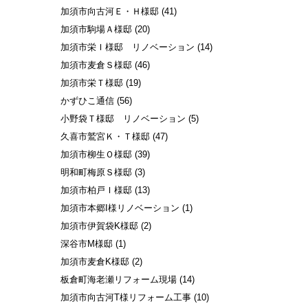
加須市向古河Ｅ・Ｈ様邸
(41)
加須市駒場Ａ様邸
(20)
加須市栄Ｉ様邸 リノベーション
(14)
加須市麦倉Ｓ様邸
(46)
加須市栄Ｔ様邸
(19)
かずひこ通信
(56)
小野袋Ｔ様邸 リノベーション
(5)
久喜市鷲宮Ｋ・Ｔ様邸
(47)
加須市柳生Ｏ様邸
(39)
明和町梅原Ｓ様邸
(3)
加須市柏戸Ｉ様邸
(13)
加須市本郷I様リノベーション
(1)
加須市伊賀袋K様邸
(2)
深谷市M様邸
(1)
加須市麦倉K様邸
(2)
板倉町海老瀬リフォーム現場
(14)
加須市向古河T様リフォーム工事
(10)