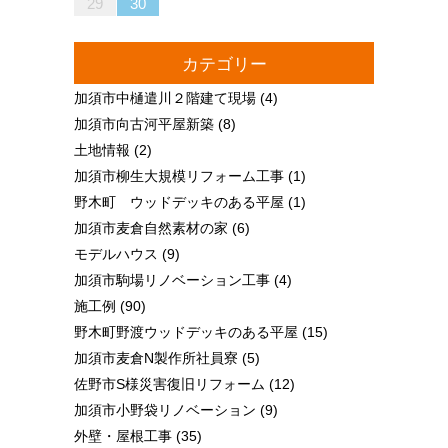
29
30
28
28
31
29
30
28
31
29
28
30
28
31
29
30
30
28
30
29
29
28
31
29
30
28
30
29
30
28
31
29
30
28
31
29
30
28
29
28
30
28
31
29
30
29
29
28
30
28
31
30
28
30
29
29
28
31
29
30
28
30
30
28
31
29
30
28
28
31
29
30
28
31
29
28
30
28
31
29
30
29
29
28
30
28
31
30
31
29
30
31
29
30
29
29
30
31
31
29
30
30
29
30
31
29
30
31
29
30
31
29
30
31
29
29
29
30
31
30
30
29
29
31
29
30
30
29
30
31
29
31
29
30
31
29
30
31
29
30
29
29
30
31
30
30
29
29
29
30
カテゴリー
加須市中樋遣川２階建て現場
(4)
加須市向古河平屋新築
(8)
土地情報
(2)
加須市柳生大規模リフォーム工事
(1)
野木町 ウッドデッキのある平屋
(1)
加須市麦倉自然素材の家
(6)
モデルハウス
(9)
加須市駒場リノベーション工事
(4)
施工例
(90)
野木町野渡ウッドデッキのある平屋
(15)
加須市麦倉N製作所社員寮
(5)
佐野市S様災害復旧リフォーム
(12)
加須市小野袋リノベーション
(9)
外壁・屋根工事
(35)