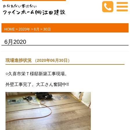
HOME
>
2020年
>
6月
>
30日
6月2020
現場進捗状況
（2020年06月30日）
○久喜市栄Ｔ様邸新築工事現場。
外壁工事完了。大工さん奮闘中!!