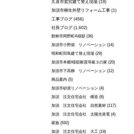
久喜市鷲宮建て替え現場
(19)
加須市柳生外壁リフォーム工事
(1)
工事ブログ
(456)
社長ブログ
(1,602)
館林市岡野町A様邸
(36)
加須市小野袋 リノベーション
(14)
明和町田島建て替え現場
(29)
加須市本郷I様邸耐震等級３の家
(20)
加須市下高柳 リノベーション
(12)
商品案内
(5)
加須市砂原リノベーション
(4)
加須 注文住宅会社 構造
(8)
加須 注文住宅会社 自然素材
(117)
加須 注文住宅会社 太陽光発電
(4)
家族
(592)
加須 注文住宅会社 大工
(19)