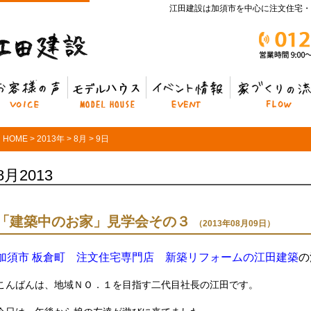
江田建設は加須市を中心に注文住宅・
客様の声
モデルハウス
イベント情報
家づくりの流れ
HOME
>
2013年
>
8月
>
9日
8月2013
「建築中のお家」見学会その３
（2013年08月09日）
加須市 板倉町 注文住宅専門店 新築リフォームの江田建築
の
こんばんは、地域ＮＯ．１を目指す二代目社長の江田です。