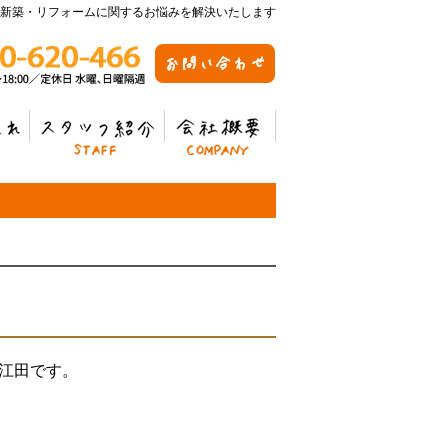
新築・リフォームに関するお悩みを解決いたします
スタッフ紹介
会社概要
江田です。