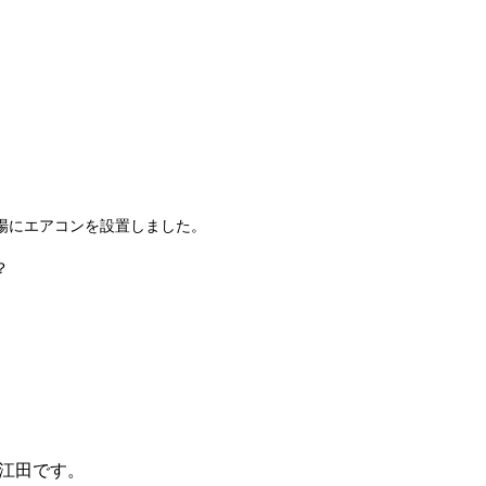
場にエアコンを設置しました。
？
江田です。