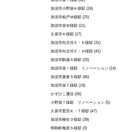
加須市小野袋Ｋ様邸
(24)
加須市柏戸Ｍ様邸
(25)
加須市栄Ｗ様邸
(21)
久喜市Ｋ様邸
(17)
加須市向古河Ｅ・Ｋ様邸
(31)
加須市向古河Ｅ・Ｈ様邸
(41)
加須市駒場Ａ様邸
(20)
加須市栄Ｉ様邸 リノベーション
(14)
加須市麦倉Ｓ様邸
(46)
加須市栄Ｔ様邸
(19)
かずひこ通信
(56)
小野袋Ｔ様邸 リノベーション
(5)
久喜市鷲宮Ｋ・Ｔ様邸
(47)
加須市柳生Ｏ様邸
(39)
明和町梅原Ｓ様邸
(3)