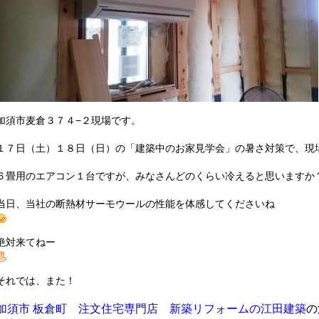
加須市麦倉３７４−２現場です。
１７日（土）１８日（日）の「建築中のお家見学会」の暑さ対策で、現
６畳用のエアコン１台ですが、みなさんどのくらい冷えると思いますか
当日、当社の断熱材サーモウールの性能を体感してくださいね
絶対来てねー
それでは、また！
加須市 板倉町 注文住宅専門店 新築リフォームの江田建築
の