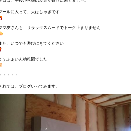
今日は、午後から娘の友達が遊びに来てました。
プールに入って、大はしゃぎです
ママ友さんも、リラックスムードでトーク止まりません
また、いつでも遊びにきてください
ｂｙふぁいん幼稚園でした
・・・・・
それでは、ブログいってみます。