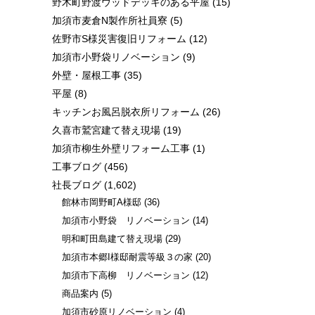
野木町野渡ウッドデッキのある平屋
(15)
加須市麦倉N製作所社員寮
(5)
佐野市S様災害復旧リフォーム
(12)
加須市小野袋リノベーション
(9)
外壁・屋根工事
(35)
平屋
(8)
キッチンお風呂脱衣所リフォーム
(26)
久喜市鷲宮建て替え現場
(19)
加須市柳生外壁リフォーム工事
(1)
工事ブログ
(456)
社長ブログ
(1,602)
館林市岡野町A様邸
(36)
加須市小野袋 リノベーション
(14)
明和町田島建て替え現場
(29)
加須市本郷I様邸耐震等級３の家
(20)
加須市下高柳 リノベーション
(12)
商品案内
(5)
加須市砂原リノベーション
(4)