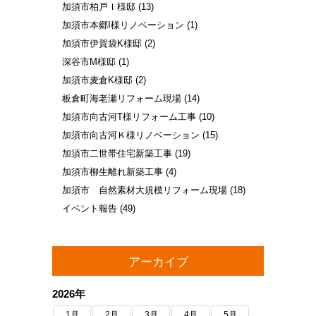
加須市柏戸Ｉ様邸
(13)
加須市本郷I様リノベーション
(1)
加須市伊賀袋K様邸
(2)
深谷市M様邸
(1)
加須市麦倉K様邸
(2)
板倉町海老瀬リフォーム現場
(14)
加須市向古河T様リフォーム工事
(10)
加須市向古河Ｋ様リノベーション
(15)
加須市二世帯住宅新築工事
(19)
加須市柳生離れ新築工事
(4)
加須市 自然素材大規模リフォーム現場
(18)
イベント報告
(49)
アーカイブ
2026年
1月
2月
3月
4月
5月