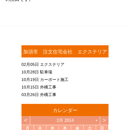
加須市 注文住宅会社 エクステリア
02月05日
エクステリア
10月28日
駐車場
10月19日
カーポート施工
10月15日
外構工事
03月26日
外構工事
カレンダー
<
>
2月 2014
▼
月
火
水
木
金
土
日