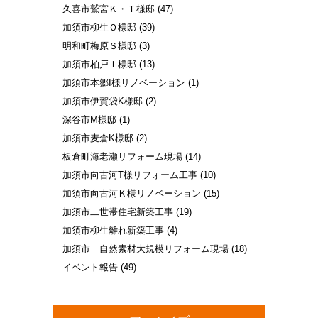
久喜市鷲宮Ｋ・Ｔ様邸
(47)
加須市柳生Ｏ様邸
(39)
明和町梅原Ｓ様邸
(3)
加須市柏戸Ｉ様邸
(13)
加須市本郷I様リノベーション
(1)
加須市伊賀袋K様邸
(2)
深谷市M様邸
(1)
加須市麦倉K様邸
(2)
板倉町海老瀬リフォーム現場
(14)
加須市向古河T様リフォーム工事
(10)
加須市向古河Ｋ様リノベーション
(15)
加須市二世帯住宅新築工事
(19)
加須市柳生離れ新築工事
(4)
加須市 自然素材大規模リフォーム現場
(18)
イベント報告
(49)