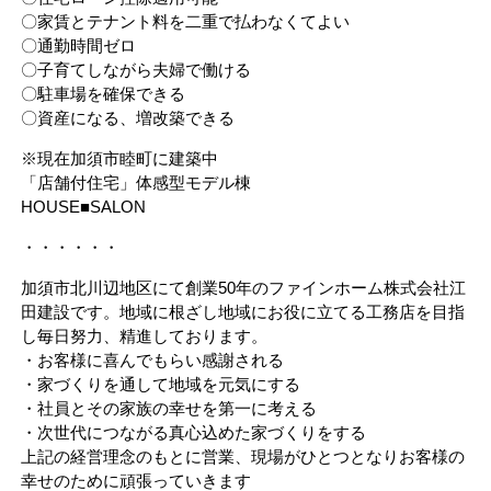
〇家賃とテナント料を二重で払わなくてよい
〇通勤時間ゼロ
〇子育てしながら夫婦で働ける
〇駐車場を確保できる
〇資産になる、増改築できる
※現在加須市睦町に建築中
「店舗付住宅」体感型モデル棟
HOUSE■SALON
・・・・・・
加須市北川辺地区にて創業50年のファインホーム株式会社江
田建設です。地域に根ざし地域にお役に立てる工務店を目指
し毎日努力、精進しております。
・お客様に喜んでもらい感謝される
・家づくりを通して地域を元気にする
・社員とその家族の幸せを第一に考える
・次世代につながる真心込めた家づくりをする
上記の経営理念のもとに営業、現場がひとつとなりお客様の
幸せのために頑張っていきます