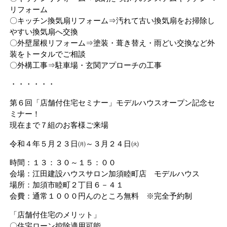
リフォーム
〇キッチン換気扇リフォーム⇒汚れて古い換気扇をお掃除し
やすい換気扇へ交換
〇外壁屋根リフォーム⇒塗装・葺き替え・雨どい交換など外
装をトータルでご相談
〇外構工事⇒駐車場・玄関アプローチの工事
・・・・・・
第６回「店舗付住宅セミナー」モデルハウスオープン記念セ
ミナー！
現在まで７組のお客様ご来場
令和４年５月２３日㈪～３月２４日㈫
時間：１３：３０～１５：００
会場：江田建設ハウスサロン加須睦町店 モデルハウス
場所：加須市睦町２丁目６－４１
会費：通常１０００円んのところ無料 ※完全予約制
「店舗付住宅のメリット」
〇住宅ローン控除適用可能