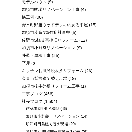
モデルハウス
(9)
加須市駒場リノベーション工事
(4)
施工例
(90)
野木町野渡ウッドデッキのある平屋
(15)
加須市麦倉N製作所社員寮
(5)
佐野市S様災害復旧リフォーム
(12)
加須市小野袋リノベーション
(9)
外壁・屋根工事
(35)
平屋
(8)
キッチンお風呂脱衣所リフォーム
(26)
久喜市鷲宮建て替え現場
(19)
加須市柳生外壁リフォーム工事
(1)
工事ブログ
(456)
社長ブログ
(1,604)
館林市岡野町A様邸
(36)
加須市小野袋 リノベーション
(14)
明和町田島建て替え現場
(29)
加須市本郷I様邸耐震等級３の家
(20)