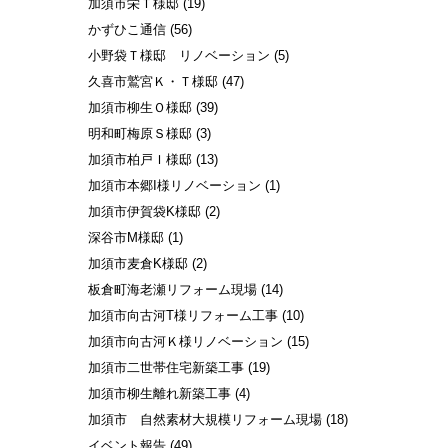
加須市栄Ｔ様邸
(19)
かずひこ通信
(56)
小野袋Ｔ様邸 リノベーション
(5)
久喜市鷲宮Ｋ・Ｔ様邸
(47)
加須市柳生Ｏ様邸
(39)
明和町梅原Ｓ様邸
(3)
加須市柏戸Ｉ様邸
(13)
加須市本郷I様リノベーション
(1)
加須市伊賀袋K様邸
(2)
深谷市M様邸
(1)
加須市麦倉K様邸
(2)
板倉町海老瀬リフォーム現場
(14)
加須市向古河T様リフォーム工事
(10)
加須市向古河Ｋ様リノベーション
(15)
加須市二世帯住宅新築工事
(19)
加須市柳生離れ新築工事
(4)
加須市 自然素材大規模リフォーム現場
(18)
イベント報告
(49)