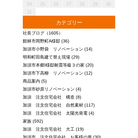
30
28
28
31
29
30
28
31
29
28
30
28
31
29
30
30
28
30
29
29
28
31
29
30
28
30
29
30
28
31
29
30
28
31
29
30
28
29
28
30
28
31
29
30
29
29
28
30
28
31
30
28
30
29
29
28
31
29
30
28
30
30
28
31
29
30
28
28
31
29
30
28
31
29
28
30
28
31
29
30
29
29
28
30
28
31
31
29
30
31
29
30
29
29
30
31
31
29
30
30
29
30
31
29
30
31
29
30
31
29
30
31
29
29
29
30
31
30
30
29
29
31
29
30
30
29
30
31
29
31
29
30
31
29
30
31
29
30
29
29
30
31
30
30
29
29
24
25
26
27
28
29
30
31
カテゴリー
社長ブログ
（1605）
館林市岡野町A様邸
(36)
加須市小野袋 リノベーション
(14)
明和町田島建て替え現場
(29)
加須市本郷I様邸耐震等級３の家
(20)
加須市下高柳 リノベーション
(12)
商品案内
(5)
加須市砂原リノベーション
(4)
加須 注文住宅会社 構造
(8)
加須 注文住宅会社 自然素材
(117)
加須 注文住宅会社 太陽光発電
(4)
家族
(592)
加須 注文住宅会社 大工
(19)
加須市 注文住宅会社 お客様の声
(30)