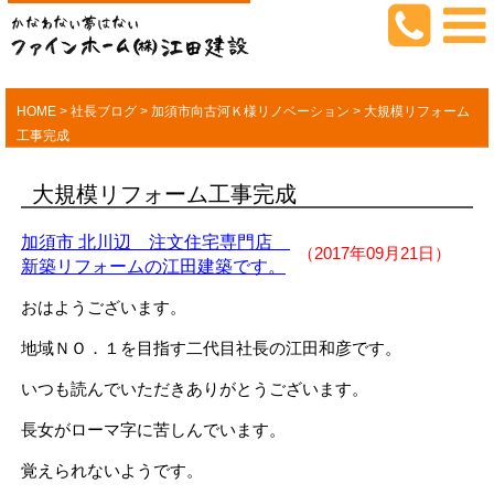
HOME
>
社長ブログ
>
加須市向古河Ｋ様リノベーション
>
大規模リフォーム
工事完成
大規模リフォーム工事完成
加須市 北川辺 注文住宅専門店
（2017年09月21日）
新築リフォームの江田建築です。
おはようございます。
地域ＮＯ．１を目指す二代目社長の江田和彦です。
いつも読んでいただきありがとうございます。
長女がローマ字に苦しんでいます。
覚えられないようです。