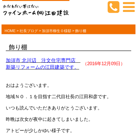
HOME
>
社長ブログ
>
加須市柳生Ｏ様邸
>
飾り棚
飾り棚
加須市 北川辺 注文住宅専門店
（2016年12月09日）
新築リフォームの江田建築です。
おはようございます。
地域ＮＯ．１を目指す二代目社長の江田和彦です。
いつも読んでいただきありがとうございます。
昨晩は次女が夜中に起きてしまいました。
アトピーが少しかゆい様子です。