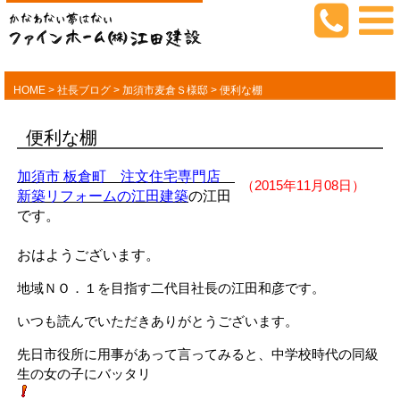
HOME
>
社長ブログ
>
加須市麦倉Ｓ様邸
>
便利な棚
便利な棚
加須市 板倉町 注文住宅専門店
（2015年11月08日）
新築リフォームの江田建築
の江田
です。
おはようございます。
地域ＮＯ．１を目指す二代目社長の江田和彦です。
いつも読んでいただきありがとうございます。
先日市役所に用事があって言ってみると、中学校時代の同級
生の女の子にバッタリ