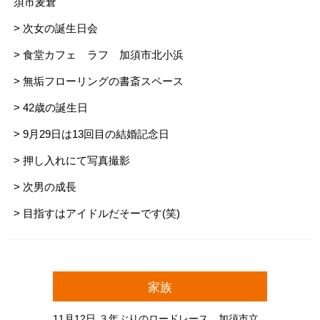
須市麦倉
> 次女の誕生日会
> 食堂カフェ ラフ 加須市北小浜
> 無垢フローリングの書斎スペース
> 42歳の誕生日
> 9月29日は13回目の結婚記念日
> 押し入れにて写真撮影
> 次男の成長
> 目指すはアイドルだそーです(笑)
家族
11月12日
３年ぶりのロードレース 加須市立