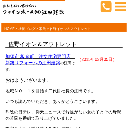
HOME
>
社長ブログ
>
家族
>
佐野イオン＆アウトレット
佐野イオン＆アウトレット
加須市 板倉町 注文住宅専門店
（2015年03月05日）
新築リフォームの江田建築
の江田で
す。
おはようございます。
地域ＮＯ．１を目指す二代目社長の江田です。
いつも読んでいただき、ありがとうございます。
昨晩の日テレ、仰天ニュースで片足がない女の子とその母親
の苦悩を番組で取り上げていました。