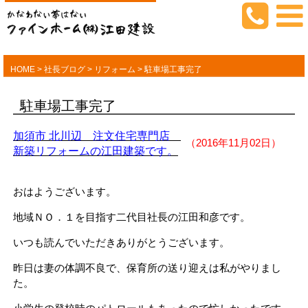
HOME
>
社長ブログ
>
リフォーム
>
駐車場工事完了
駐車場工事完了
加須市 北川辺 注文住宅専門店
（2016年11月02日）
新築リフォームの江田建築です。
おはようございます。
地域ＮＯ．１を目指す二代目社長の江田和彦です。
いつも読んでいただきありがとうございます。
昨日は妻の体調不良で、保育所の送り迎えは私がやりまし
た。