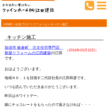
HOME
>
社長ブログ
>
リフォーム
>
キッチン施工
キッチン施工
加須市 板倉町 注文住宅専門店
（2016年03月15日）
新築リフォームの江田建築
の江田
です。
おはようございます。
地域ＮＯ．１を目指す二代目社長の江田和彦です。
いつも読んでいただきありがとうございます。
昨日はホワイトデー。
娘にチョコレートをもらったので返さなければ・・・