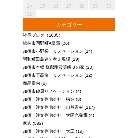
30
28
28
31
29
30
28
31
29
28
30
28
31
29
30
30
28
30
29
29
28
31
29
30
28
30
29
30
28
31
29
30
28
31
29
30
28
29
28
30
28
31
29
30
29
29
28
30
28
31
30
28
30
29
29
28
31
29
30
28
30
30
28
31
29
30
28
28
31
29
30
28
31
29
28
30
28
31
29
30
29
29
28
30
28
31
31
29
30
31
29
30
29
29
30
31
31
29
30
30
29
30
31
29
30
31
29
30
31
29
30
31
29
29
29
30
31
30
30
29
29
31
29
30
30
29
30
31
29
31
29
30
31
29
30
31
29
30
29
29
30
31
30
30
29
29
24
25
26
27
28
29
30
31
カテゴリー
社長ブログ
（1605）
館林市岡野町A様邸
(36)
加須市小野袋 リノベーション
(14)
明和町田島建て替え現場
(29)
加須市本郷I様邸耐震等級３の家
(20)
加須市下高柳 リノベーション
(12)
商品案内
(5)
加須市砂原リノベーション
(4)
加須 注文住宅会社 構造
(8)
加須 注文住宅会社 自然素材
(117)
加須 注文住宅会社 太陽光発電
(4)
家族
(592)
加須 注文住宅会社 大工
(19)