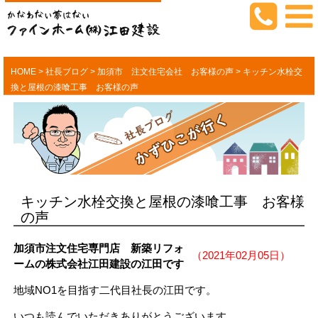
HOME
>
社長ブログ
>
加須市 注文住宅会社 お客様の声
>
キッチン水栓交
換と屋根の漆喰工事 お客様の声
キッチン水栓交換と屋根の漆喰工事 お客様
の声
加須市注文住宅専門店 新築リフォ
（2021年02月05日）
ームの株式会社江田建設の江田です
地域NO1を目指す二代目社長の江田です。
いつも読んでいただきありがとうございます。