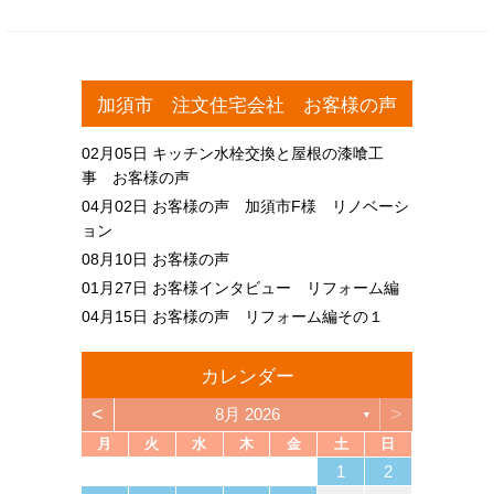
加須市 注文住宅会社 お客様の声
02月05日
キッチン水栓交換と屋根の漆喰工
事 お客様の声
04月02日
お客様の声 加須市F様 リノベーシ
ョン
08月10日
お客様の声
01月27日
お客様インタビュー リフォーム編
04月15日
お客様の声 リフォーム編その１
カレンダー
<
>
8月 2026
▼
月
火
水
木
金
土
日
4
6
2
4
3
6
1
4
6
2
5
3
5
1
1
4
2
5
3
6
1
4
6
2
3
6
2
4
2
5
1
3
6
1
4
4
3
5
1
3
6
2
4
2
5
5
1
4
6
2
4
3
5
1
3
6
6
2
5
3
5
1
4
6
2
4
1
4
2
5
3
6
1
4
6
2
2
5
1
3
6
1
4
2
5
3
3
6
2
4
2
5
1
3
6
1
4
4
3
5
1
3
6
2
4
2
5
6
2
5
3
5
1
4
6
2
4
3
6
1
4
6
2
5
3
5
1
1
4
2
5
3
6
1
4
6
2
2
5
1
3
6
1
4
2
5
3
4
5
5
7
3
5
1
1
4
7
2
5
7
3
6
1
4
6
2
2
5
1
3
6
1
4
7
2
5
7
3
4
7
3
5
1
3
6
2
4
7
2
5
5
1
4
6
2
4
7
3
5
1
3
6
6
2
5
7
3
5
1
4
6
2
4
7
7
3
6
1
4
6
2
5
7
3
5
1
2
5
1
3
6
1
4
7
2
5
7
3
3
6
2
4
7
2
5
1
3
6
1
4
4
7
3
5
1
3
6
2
4
7
2
5
5
1
4
6
2
4
7
3
5
1
3
6
7
3
6
1
4
6
2
5
7
3
5
1
1
4
7
2
5
7
3
6
1
4
6
2
2
5
1
3
6
1
4
7
2
5
7
3
3
6
2
4
7
2
5
1
3
6
1
4
5
6
1
2