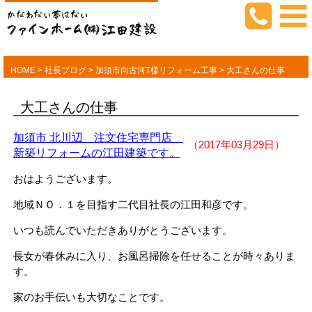
HOME
>
社長ブログ
>
加須市向古河T様リフォーム工事
>
大工さんの仕事
大工さんの仕事
加須市 北川辺 注文住宅専門店
（2017年03月29日）
新築リフォームの江田建築です。
おはようございます。
地域ＮＯ．１を目指す二代目社長の江田和彦です。
いつも読んでいただきありがとうございます。
長女が春休みに入り、お風呂掃除を任せることが時々ありま
す。
家のお手伝いも大切なことです。