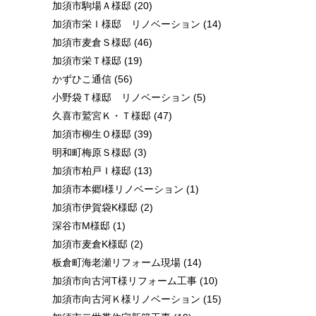
加須市駒場Ａ様邸
(20)
加須市栄Ｉ様邸 リノベーション
(14)
加須市麦倉Ｓ様邸
(46)
加須市栄Ｔ様邸
(19)
かずひこ通信
(56)
小野袋Ｔ様邸 リノベーション
(5)
久喜市鷲宮Ｋ・Ｔ様邸
(47)
加須市柳生Ｏ様邸
(39)
明和町梅原Ｓ様邸
(3)
加須市柏戸Ｉ様邸
(13)
加須市本郷I様リノベーション
(1)
加須市伊賀袋K様邸
(2)
深谷市M様邸
(1)
加須市麦倉K様邸
(2)
板倉町海老瀬リフォーム現場
(14)
加須市向古河T様リフォーム工事
(10)
加須市向古河Ｋ様リノベーション
(15)