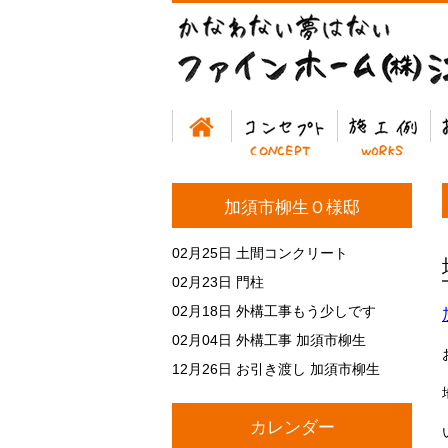
ホーム
コンセプト
施工例
お
加須市柳生Ｏ様邸
02月25日
土間コンクリート
02月23日
門柱
02月18日
外構工事もう少しです
02月04日
外構工事 加須市柳生
12月26日
お引き渡し 加須市柳生
カレンダー