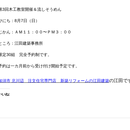
第3回木工教室開催＆流しそうめん
ひにち：8月7日（日）
じかん：ＡＭ１１：００〜ＰＭ３：００
ところ：江田建築事務所
限定30組 完全予約制です。
予約は一カ月前から受け付け開始予定です。
の江田で
加須市 北川辺 注文住宅専門店 新築リフォームの江田建築
いいね: