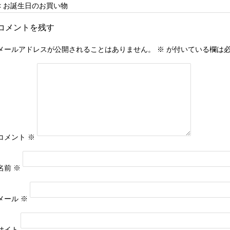
< お誕生日のお買い物
コメントを残す
メールアドレスが公開されることはありません。
※
が付いている欄は
コメント
※
名前
※
メール
※
サイト