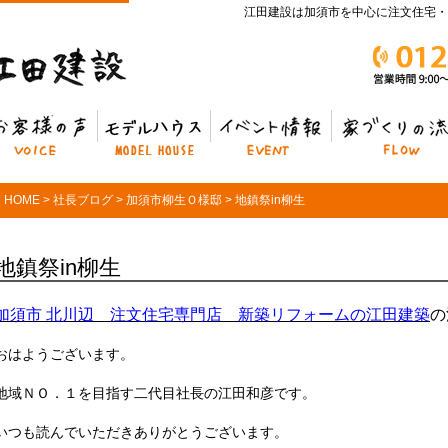
江田建設は加須市を中心に注文住宅・
客様の声
モデルハウス
イベント情報
家づくりの流れ
HOME
>
社長ブログ
>
加須市柳生Ｏ様邸
>
地鎮祭in柳生
地鎮祭in柳生
加須市 北川辺 注文住宅専門店 新築リフォームの江田建築
の
おはようございます。
地域ＮＯ．１を目指す二代目社長の江田和彦です。
いつも読んでいただきありがとうございます。