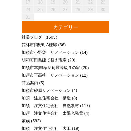
25
27
23
25
21
21
24
27
22
25
27
23
26
21
24
26
22
22
25
21
23
26
21
24
27
22
25
27
23
24
27
23
25
21
23
26
22
24
27
22
25
25
21
24
26
22
24
27
23
25
21
23
26
26
22
25
27
23
25
21
24
26
22
24
27
27
23
26
21
24
26
22
25
27
23
25
21
22
25
21
23
26
21
24
27
22
25
27
23
23
26
22
24
27
22
25
21
23
26
21
24
24
27
23
25
21
23
26
22
24
27
22
25
25
21
24
26
22
24
27
23
25
21
23
26
27
23
26
21
24
26
22
25
27
23
25
21
21
24
27
22
25
27
23
26
21
24
26
22
22
25
21
23
26
21
24
27
22
25
27
23
23
26
22
24
27
22
25
21
23
26
21
24
25
26
26
28
24
26
22
22
25
28
23
26
28
24
27
22
25
27
23
23
26
22
24
27
22
25
28
23
26
28
24
25
28
24
26
22
24
27
23
25
28
23
26
26
22
25
27
23
25
28
24
26
22
24
27
27
23
26
28
24
26
22
25
27
23
25
28
28
24
27
22
25
27
23
26
28
24
26
22
23
26
22
24
27
22
25
28
23
26
28
24
24
27
23
25
28
23
26
22
24
27
22
25
25
28
24
26
22
24
27
23
25
28
23
26
26
22
25
27
23
25
28
24
26
22
24
27
28
24
27
22
25
27
23
26
28
24
26
22
22
25
28
23
26
28
24
27
22
25
27
23
23
26
22
24
27
22
25
28
23
26
28
24
24
27
23
25
28
23
26
22
24
27
22
25
26
27
17
18
19
20
21
22
23
30
28
28
31
29
30
28
31
29
28
30
28
31
29
30
30
28
30
29
29
28
31
29
30
28
30
29
30
28
31
29
30
28
31
29
30
28
29
28
30
28
31
29
30
29
29
28
30
28
31
30
28
30
29
29
28
31
29
30
28
30
30
28
31
29
30
28
28
31
29
30
28
31
29
28
30
28
31
29
30
29
29
28
30
28
31
31
29
30
31
29
30
29
29
30
31
31
29
30
30
29
30
31
29
30
31
29
30
31
29
30
31
29
29
29
30
31
30
30
29
29
31
29
30
30
29
30
31
29
31
29
30
31
29
30
31
29
30
29
29
30
31
30
30
29
29
24
25
26
27
28
29
30
31
カテゴリー
社長ブログ
（1603）
館林市岡野町A様邸
(36)
加須市小野袋 リノベーション
(14)
明和町田島建て替え現場
(29)
加須市本郷I様邸耐震等級３の家
(20)
加須市下高柳 リノベーション
(12)
商品案内
(5)
加須市砂原リノベーション
(4)
加須 注文住宅会社 構造
(8)
加須 注文住宅会社 自然素材
(117)
加須 注文住宅会社 太陽光発電
(4)
家族
(592)
加須 注文住宅会社 大工
(19)