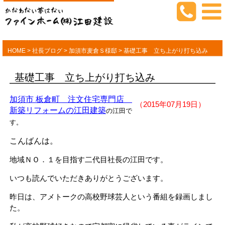
HOME
>
社長ブログ
>
加須市麦倉Ｓ様邸
>
基礎工事 立ち上がり打ち込み
基礎工事 立ち上がり打ち込み
加須市 板倉町 注文住宅専門店
（2015年07月19日）
新築リフォームの江田建築
の江田で
す。
こんばんは。
地域ＮＯ．１を目指す二代目社長の江田です。
いつも読んでいただきありがとうございます。
昨日は、アメトークの高校野球芸人という番組を録画しまし
た。