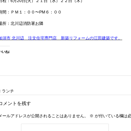
日程：6月20日(火）２１日（水）２２日（木）
時間：ＰＭ１：００〜PM６：００
場所：北川辺消防署お隣
加須市 北川辺 注文住宅専門店 新築リフォームの江田建築です。
いいね:
< ランチ
コメントを残す
メールアドレスが公開されることはありません。
※
が付いている欄は