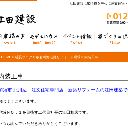
江田建設は加須市を中心に注文住宅・
客様の声
モデルハウス
イベント情報
家づくりの流れ
HOME
>
社長ブログ
>
板倉町海老瀬リフォーム現場
>
内装工事
内装工事
加須市 北川辺 注文住宅専門店 新築リフォームの江田建築で
おはようございます。
地域ＮＯ．１を目指す二代目社長の江田和彦です。
いつも読んでいただきありがとうございます。