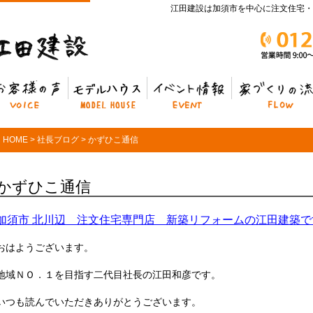
江田建設は加須市を中心に注文住宅・
客様の声
モデルハウス
イベント情報
家づくりの流れ
HOME
>
社長ブログ
>
かずひこ通信
かずひこ通信
加須市 北川辺 注文住宅専門店 新築リフォームの江田建築で
おはようございます。
地域ＮＯ．１を目指す二代目社長の江田和彦です。
いつも読んでいただきありがとうございます。