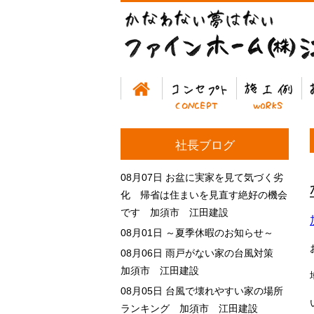
ホーム
コンセプト
施工例
お
社長ブログ
08月07日
お盆に実家を見て気づく劣
化 帰省は住まいを見直す絶好の機会
です 加須市 江田建設
08月01日
～夏季休暇のお知らせ～
08月06日
雨戸がない家の台風対策
加須市 江田建設
08月05日
台風で壊れやすい家の場所
ランキング 加須市 江田建設