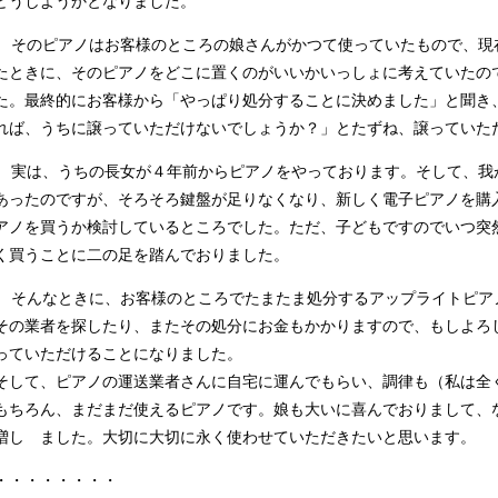
どうしようかとなりました。
そのピアノはお客様のところの娘さんがかつて使っていたもので、現
たときに、そのピアノをどこに置くのがいいかいっしょに考えていたの
た。最終的にお客様から「やっぱり処分することに決めました」と聞き
れば、うちに譲っていただけないでしょうか？」とたずね、譲っていた
実は、うちの長女が４年前からピアノをやっております。そして、我
あったのですが、そろそろ鍵盤が足りなくなり、新しく電子ピアノを購
アノを買うか検討しているところでした。ただ、子どもですのでいつ突
く買うことに二の足を踏んでおりました。
そんなときに、お客様のところでたまたま処分するアップライトピア
その業者を探したり、またその処分にお金もかかりますので、もしよろ
っていただけることになりました。
そして、ピアノの運送業者さんに自宅に運んでもらい、調律も（私は全
もちろん、まだまだ使えるピアノです。娘も大いに喜んでおりまして、
増し ました。大切に大切に永く使わせていただきたいと思います。
・・・・・・・・