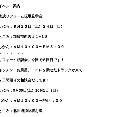
イベント案内
完成リフォーム現場見学会
ひにち：９月２３日（土）２４日（
日
）
ところ：加須市向古１１−１８
じかん：ＡＭ１０：００〜ＰＭ５：００
・・・・・・・・
リフォーム相談会、今回で８回目です！
キッチン、お風呂、トイレを乗せたトラックが来て
２日間限りの相談会だってさ！
ひにち：9月30日(土）10月1日（
日
）
じかん：ＡＭ１０：００〜PM４：００
ところ：北川辺消防署お隣