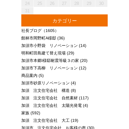
30
28
28
31
29
30
28
31
29
28
30
28
31
29
30
30
28
30
29
29
28
31
29
30
28
30
29
30
28
31
29
30
28
31
29
30
28
29
28
30
28
31
29
30
29
29
28
30
28
31
30
28
30
29
29
28
31
29
30
28
30
30
28
31
29
30
28
28
31
29
30
28
31
29
28
30
28
31
29
30
29
29
28
30
28
31
31
29
30
31
29
30
29
29
30
31
31
29
30
30
29
30
31
29
30
31
29
30
31
29
30
31
29
29
29
30
31
30
30
29
29
31
29
30
30
29
30
31
29
31
29
30
31
29
30
31
29
30
29
29
30
31
30
30
29
29
24
25
26
27
28
29
30
31
カテゴリー
社長ブログ
（1605）
館林市岡野町A様邸
(36)
加須市小野袋 リノベーション
(14)
明和町田島建て替え現場
(29)
加須市本郷I様邸耐震等級３の家
(20)
加須市下高柳 リノベーション
(12)
商品案内
(5)
加須市砂原リノベーション
(4)
加須 注文住宅会社 構造
(8)
加須 注文住宅会社 自然素材
(117)
加須 注文住宅会社 太陽光発電
(4)
家族
(592)
加須 注文住宅会社 大工
(19)
加須市 注文住宅会社 お客様の声
(30)