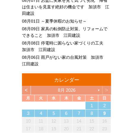
08月07日
お盆に実家を見て気づく劣化 帰省
は住まいを見直す絶好の機会です 加須市 江
田建設
08月01日
～夏季休暇のお知らせ～
08月09日
家具の転倒防止対策、リフォームで
できること 加須市 江田建設
08月08日
停電時に困らない家づくりの工夫
加須市 江田建設
08月06日
雨戸がない家の台風対策 加須市
江田建設
カレンダー
<
>
8月 2026
▼
月
火
水
木
金
土
日
4
6
2
4
3
6
1
4
6
2
5
3
5
1
1
4
2
5
3
6
1
4
6
2
3
6
2
4
2
5
1
3
6
1
4
4
3
5
1
3
6
2
4
2
5
5
1
4
6
2
4
3
5
1
3
6
6
2
5
3
5
1
4
6
2
4
1
4
2
5
3
6
1
4
6
2
2
5
1
3
6
1
4
2
5
3
3
6
2
4
2
5
1
3
6
1
4
4
3
5
1
3
6
2
4
2
5
6
2
5
3
5
1
4
6
2
4
3
6
1
4
6
2
5
3
5
1
1
4
2
5
3
6
1
4
6
2
2
5
1
3
6
1
4
2
5
3
4
5
5
7
3
5
1
1
4
7
2
5
7
3
6
1
4
6
2
2
5
1
3
6
1
4
7
2
5
7
3
4
7
3
5
1
3
6
2
4
7
2
5
5
1
4
6
2
4
7
3
5
1
3
6
6
2
5
7
3
5
1
4
6
2
4
7
7
3
6
1
4
6
2
5
7
3
5
1
2
5
1
3
6
1
4
7
2
5
7
3
3
6
2
4
7
2
5
1
3
6
1
4
4
7
3
5
1
3
6
2
4
7
2
5
5
1
4
6
2
4
7
3
5
1
3
6
7
3
6
1
4
6
2
5
7
3
5
1
1
4
7
2
5
7
3
6
1
4
6
2
2
5
1
3
6
1
4
7
2
5
7
3
3
6
2
4
7
2
5
1
3
6
1
4
5
6
1
2
13
10
13
13
12
10
12
12
10
13
13
10
13
12
10
13
10
12
10
13
12
12
13
10
12
10
13
13
12
10
12
13
12
10
13
13
12
10
13
12
10
10
13
12
10
13
10
12
10
13
12
13
12
10
12
13
10
13
13
12
10
12
12
10
13
13
12
10
13
12
10
12
11
11
11
11
11
11
11
11
11
11
11
11
11
11
11
11
11
11
11
11
11
11
11
11
11
11
11
9
7
7
8
9
7
8
8
7
9
7
8
9
9
7
9
8
8
7
8
9
7
9
8
9
7
8
9
7
8
9
7
8
7
9
7
8
9
9
8
8
7
9
7
9
7
9
8
8
7
8
9
7
9
9
7
8
9
7
7
8
9
7
8
8
7
9
7
8
9
9
8
8
7
9
7
12
14
10
12
14
12
14
10
13
13
12
10
13
14
12
14
10
14
10
12
10
13
14
12
12
13
14
10
12
10
13
13
12
14
10
12
13
14
14
10
13
13
12
14
10
12
12
10
13
14
12
14
10
10
13
14
12
10
13
14
10
12
10
13
14
12
12
13
14
10
12
10
13
14
10
13
13
12
14
10
12
14
12
14
10
13
13
12
10
13
14
12
14
10
10
13
14
12
10
13
12
13
11
11
11
11
11
11
11
11
11
11
11
11
11
11
11
11
11
11
11
11
11
11
11
8
8
9
8
9
9
8
8
9
8
9
9
8
9
8
9
8
9
8
9
8
9
8
8
9
9
9
8
8
8
9
9
8
9
8
8
9
8
8
9
8
9
9
8
8
9
9
9
8
8
3
4
5
6
7
8
9
18
20
16
18
14
14
17
20
15
18
20
16
19
14
17
19
15
15
18
14
16
19
14
17
20
15
18
20
16
17
20
16
18
14
16
19
15
17
20
15
18
18
14
17
19
15
17
20
16
18
14
16
19
19
15
18
20
16
18
14
17
19
15
17
20
20
16
19
14
17
19
15
18
20
16
18
14
15
18
14
16
19
14
17
20
15
18
20
16
16
19
15
17
20
15
18
14
16
19
14
17
17
20
16
18
14
16
19
15
17
20
15
18
18
14
17
19
15
17
20
16
18
14
16
19
20
16
19
14
17
19
15
18
20
16
18
14
14
17
20
15
18
20
16
19
14
17
19
15
15
18
14
16
19
14
17
20
15
18
20
16
16
19
15
17
20
15
18
14
16
19
14
17
18
19
19
21
17
19
15
15
18
21
16
19
21
17
20
15
18
20
16
16
19
15
17
20
15
18
21
16
19
21
17
18
21
17
19
15
17
20
16
18
21
16
19
19
15
18
20
16
18
21
17
19
15
17
20
20
16
19
21
17
19
15
18
20
16
18
21
21
17
20
15
18
20
16
19
21
17
19
15
16
19
15
17
20
15
18
21
16
19
21
17
17
20
16
18
21
16
19
15
17
20
15
18
18
21
17
19
15
17
20
16
18
21
16
19
19
15
18
20
16
18
21
17
19
15
17
20
21
17
20
15
18
20
16
19
21
17
19
15
15
18
21
16
19
21
17
20
15
18
20
16
16
19
15
17
20
15
18
21
16
19
21
17
17
20
16
18
21
16
19
15
17
20
15
18
19
20
10
11
12
13
14
15
16
25
27
23
25
21
21
24
27
22
25
27
23
26
21
24
26
22
22
25
21
23
26
21
24
27
22
25
27
23
24
27
23
25
21
23
26
22
24
27
22
25
25
21
24
26
22
24
27
23
25
21
23
26
26
22
25
27
23
25
21
24
26
22
24
27
27
23
26
21
24
26
22
25
27
23
25
21
22
25
21
23
26
21
24
27
22
25
27
23
23
26
22
24
27
22
25
21
23
26
21
24
24
27
23
25
21
23
26
22
24
27
22
25
25
21
24
26
22
24
27
23
25
21
23
26
27
23
26
21
24
26
22
25
27
23
25
21
21
24
27
22
25
27
23
26
21
24
26
22
22
25
21
23
26
21
24
27
22
25
27
23
23
26
22
24
27
22
25
21
23
26
21
24
25
26
26
28
24
26
22
22
25
28
23
26
28
24
27
22
25
27
23
23
26
22
24
27
22
25
28
23
26
28
24
25
28
24
26
22
24
27
23
25
28
23
26
26
22
25
27
23
25
28
24
26
22
24
27
27
23
26
28
24
26
22
25
27
23
25
28
28
24
27
22
25
27
23
26
28
24
26
22
23
26
22
24
27
22
25
28
23
26
28
24
24
27
23
25
28
23
26
22
24
27
22
25
25
28
24
26
22
24
27
23
25
28
23
26
26
22
25
27
23
25
28
24
26
22
24
27
28
24
27
22
25
27
23
26
28
24
26
22
22
25
28
23
26
28
24
27
22
25
27
23
23
26
22
24
27
22
25
28
23
26
28
24
24
27
23
25
28
23
26
22
24
27
22
25
26
27
17
18
19
20
21
22
23