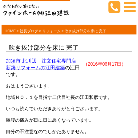
HOME
>
社長ブログ
>
リフォーム
>
吹き抜け部分を床に 完了
吹き抜け部分を床に 完了
加須市 北川辺 注文住宅専門店
（2016年06月17日）
新築リフォームの江田建築
の江田
です。
おはようございます。
地域ＮＯ．１を目指す二代目社長の江田和彦です。
いつも読んでいただきありがとうございます。
脇腹の痛みが日に日に悪くなっています。
自分の不注意なのでしかたありません。