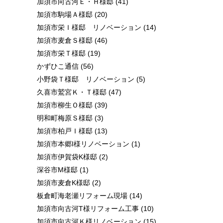
加須市向古河Ｅ・Ｈ様邸
(41)
加須市駒場Ａ様邸
(20)
加須市栄Ｉ様邸 リノベーション
(14)
加須市麦倉Ｓ様邸
(46)
加須市栄Ｔ様邸
(19)
かずひこ通信
(56)
小野袋Ｔ様邸 リノベーション
(5)
久喜市鷲宮Ｋ・Ｔ様邸
(47)
加須市柳生Ｏ様邸
(39)
明和町梅原Ｓ様邸
(3)
加須市柏戸Ｉ様邸
(13)
加須市本郷I様リノベーション
(1)
加須市伊賀袋K様邸
(2)
深谷市M様邸
(1)
加須市麦倉K様邸
(2)
板倉町海老瀬リフォーム現場
(14)
加須市向古河T様リフォーム工事
(10)
加須市向古河Ｋ様リノベーション
(15)