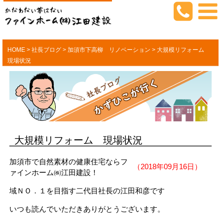
HOME
>
社長ブログ
>
加須市下高柳 リノベーション
>
大規模リフォーム
現場状況
大規模リフォーム 現場状況
加須市で自然素材の健康住宅ならフ
（2018年09月16日）
ァインホーム㈱江田建設！
域ＮＯ．１を目指す二代目社長の江田和彦です
いつも読んでいただきありがとうございます。