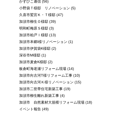
かずひこ通信
(56)
小野袋Ｔ様邸 リノベーション
(5)
久喜市鷲宮Ｋ・Ｔ様邸
(47)
加須市柳生Ｏ様邸
(39)
明和町梅原Ｓ様邸
(3)
加須市柏戸Ｉ様邸
(13)
加須市本郷I様リノベーション
(1)
加須市伊賀袋K様邸
(2)
深谷市M様邸
(1)
加須市麦倉K様邸
(2)
板倉町海老瀬リフォーム現場
(14)
加須市向古河T様リフォーム工事
(10)
加須市向古河Ｋ様リノベーション
(15)
加須市二世帯住宅新築工事
(19)
加須市柳生離れ新築工事
(4)
加須市 自然素材大規模リフォーム現場
(18)
イベント報告
(49)