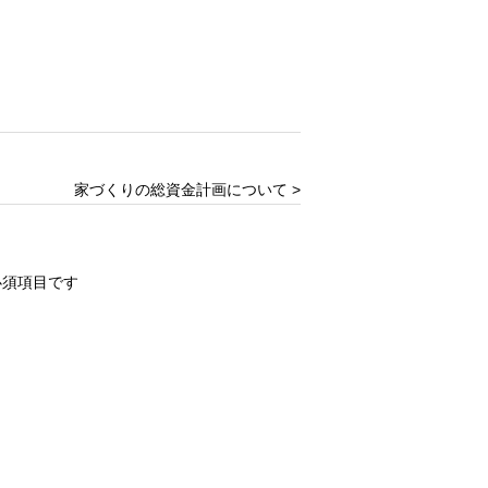
家づくりの総資金計画について >
必須項目です