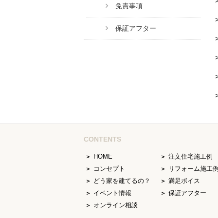
免責事項
保証アフター
CONTENTS
HOME
注文住宅施工例
コンセプト
リフォーム施工
どう家を建てるの？
満足ボイス
イベント情報
保証アフター
オンライン相談