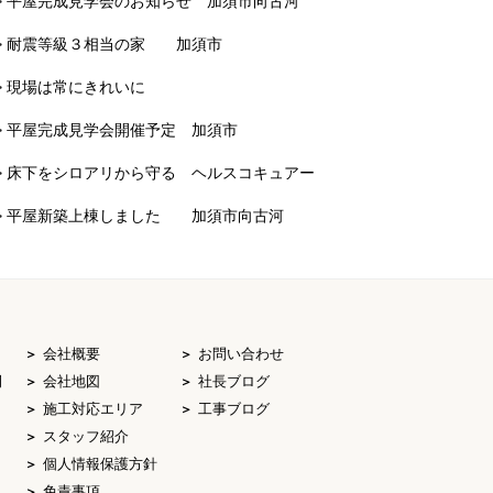
> 平屋完成見学会のお知らせ 加須市向古河
> 耐震等級３相当の家 加須市
> 現場は常にきれいに
> 平屋完成見学会開催予定 加須市
> 床下をシロアリから守る ヘルスコキュアー
> 平屋新築上棟しました 加須市向古河
会社概要
お問い合わせ
例
会社地図
社長ブログ
施工対応エリア
工事ブログ
スタッフ紹介
個人情報保護方針
免責事項