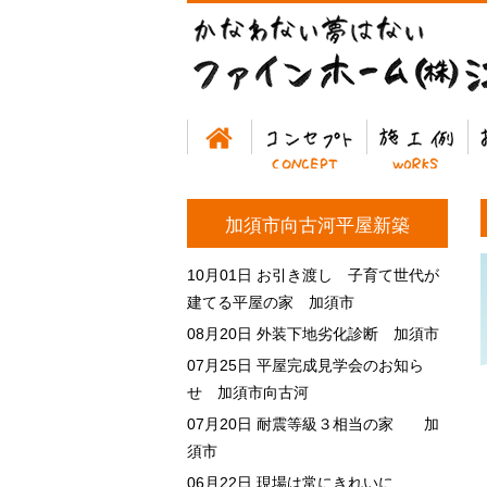
ホーム
コンセプト
施工例
お
加須市向古河平屋新築
10月01日
お引き渡し 子育て世代が
建てる平屋の家 加須市
08月20日
外装下地劣化診断 加須市
07月25日
平屋完成見学会のお知ら
せ 加須市向古河
07月20日
耐震等級３相当の家 加
須市
06月22日
現場は常にきれいに