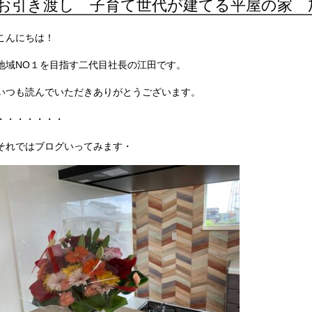
お引き渡し 子育て世代が建てる平屋の家 
こんにちは！
地域NO１を目指す二代目社長の江田です。
いつも読んでいただきありがとうございます。
・・・・・・・
それではブログいってみます・