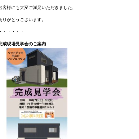
お客様にも大変ご満足いただきました。
ありがとうございます。
・・・・・・
完成現場見学会のご案内