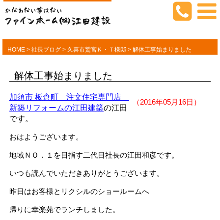
HOME
>
社長ブログ
>
久喜市鷲宮Ｋ・Ｔ様邸
>
解体工事始まりました
解体工事始まりました
加須市 板倉町 注文住宅専門店
（2016年05月16日）
新築リフォームの江田建築
の江田
です。
おはようございます。
地域ＮＯ．１を目指す二代目社長の江田和彦です。
いつも読んでいただきありがとうございます。
昨日はお客様とリクシルのショールームへ
帰りに幸楽苑でランチしました。