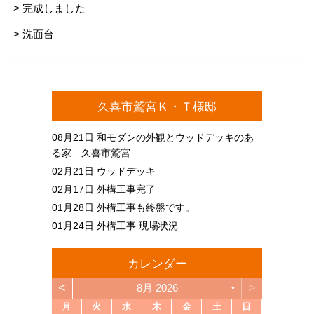
> 完成しました
> 洗面台
久喜市鷲宮Ｋ・Ｔ様邸
08月21日
和モダンの外観とウッドデッキのあ
る家 久喜市鷲宮
02月21日
ウッドデッキ
02月17日
外構工事完了
01月28日
外構工事も終盤です。
01月24日
外構工事 現場状況
カレンダー
<
>
8月 2026
▼
月
火
水
木
金
土
日