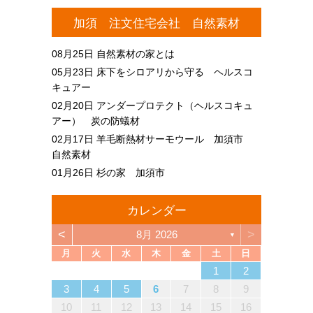
加須 注文住宅会社 自然素材
08月25日
自然素材の家とは
05月23日
床下をシロアリから守る ヘルスコ
キュアー
02月20日
アンダープロテクト（ヘルスコキュ
アー） 炭の防蟻材
02月17日
羊毛断熱材サーモウール 加須市
自然素材
01月26日
杉の家 加須市
カレンダー
<
>
8月 2026
▼
月
火
水
木
金
土
日
4
6
2
4
3
6
1
4
6
2
5
3
5
1
1
4
2
5
3
6
1
4
6
2
3
6
2
4
2
5
1
3
6
1
4
4
3
5
1
3
6
2
4
2
5
5
1
4
6
2
4
3
5
1
3
6
6
2
5
3
5
1
4
6
2
4
1
4
2
5
3
6
1
4
6
2
2
5
1
3
6
1
4
2
5
3
3
6
2
4
2
5
1
3
6
1
4
4
3
5
1
3
6
2
4
2
5
6
2
5
3
5
1
4
6
2
4
3
6
1
4
6
2
5
3
5
1
1
4
2
5
3
6
1
4
6
2
2
5
1
3
6
1
4
2
5
3
4
5
5
7
3
5
1
1
4
7
2
5
7
3
6
1
4
6
2
2
5
1
3
6
1
4
7
2
5
7
3
4
7
3
5
1
3
6
2
4
7
2
5
5
1
4
6
2
4
7
3
5
1
3
6
6
2
5
7
3
5
1
4
6
2
4
7
7
3
6
1
4
6
2
5
7
3
5
1
2
5
1
3
6
1
4
7
2
5
7
3
3
6
2
4
7
2
5
1
3
6
1
4
4
7
3
5
1
3
6
2
4
7
2
5
5
1
4
6
2
4
7
3
5
1
3
6
7
3
6
1
4
6
2
5
7
3
5
1
1
4
7
2
5
7
3
6
1
4
6
2
2
5
1
3
6
1
4
7
2
5
7
3
3
6
2
4
7
2
5
1
3
6
1
4
5
6
1
2
13
10
13
13
12
10
12
12
10
13
13
10
13
12
10
13
10
12
10
13
12
12
13
10
12
10
13
13
12
10
12
13
12
10
13
13
12
10
13
12
10
10
13
12
10
13
10
12
10
13
12
13
12
10
12
13
10
13
13
12
10
12
12
10
13
13
12
10
13
12
10
12
11
11
11
11
11
11
11
11
11
11
11
11
11
11
11
11
11
11
11
11
11
11
11
11
11
11
11
9
7
7
8
9
7
8
8
7
9
7
8
9
9
7
9
8
8
7
8
9
7
9
8
9
7
8
9
7
8
9
7
8
7
9
7
8
9
9
8
8
7
9
7
9
7
9
8
8
7
8
9
7
9
9
7
8
9
7
7
8
9
7
8
8
7
9
7
8
9
9
8
8
7
9
7
12
14
10
12
14
12
14
10
13
13
12
10
13
14
12
14
10
14
10
12
10
13
14
12
12
13
14
10
12
10
13
13
12
14
10
12
13
14
14
10
13
13
12
14
10
12
12
10
13
14
12
14
10
10
13
14
12
10
13
14
10
12
10
13
14
12
12
13
14
10
12
10
13
14
10
13
13
12
14
10
12
14
12
14
10
13
13
12
10
13
14
12
14
10
10
13
14
12
10
13
12
13
11
11
11
11
11
11
11
11
11
11
11
11
11
11
11
11
11
11
11
11
11
11
11
8
8
9
8
9
9
8
8
9
8
9
9
8
9
8
9
8
9
8
9
8
9
8
8
9
9
9
8
8
8
9
9
8
9
8
8
9
8
8
9
8
9
9
8
8
9
9
9
8
8
3
4
5
6
7
8
9
18
20
16
18
14
14
17
20
15
18
20
16
19
14
17
19
15
15
18
14
16
19
14
17
20
15
18
20
16
17
20
16
18
14
16
19
15
17
20
15
18
18
14
17
19
15
17
20
16
18
14
16
19
19
15
18
20
16
18
14
17
19
15
17
20
20
16
19
14
17
19
15
18
20
16
18
14
15
18
14
16
19
14
17
20
15
18
20
16
16
19
15
17
20
15
18
14
16
19
14
17
17
20
16
18
14
16
19
15
17
20
15
18
18
14
17
19
15
17
20
16
18
14
16
19
20
16
19
14
17
19
15
18
20
16
18
14
14
17
20
15
18
20
16
19
14
17
19
15
15
18
14
16
19
14
17
20
15
18
20
16
16
19
15
17
20
15
18
14
16
19
14
17
18
19
19
21
17
19
15
15
18
21
16
19
21
17
20
15
18
20
16
16
19
15
17
20
15
18
21
16
19
21
17
18
21
17
19
15
17
20
16
18
21
16
19
19
15
18
20
16
18
21
17
19
15
17
20
20
16
19
21
17
19
15
18
20
16
18
21
21
17
20
15
18
20
16
19
21
17
19
15
16
19
15
17
20
15
18
21
16
19
21
17
17
20
16
18
21
16
19
15
17
20
15
18
18
21
17
19
15
17
20
16
18
21
16
19
19
15
18
20
16
18
21
17
19
15
17
20
21
17
20
15
18
20
16
19
21
17
19
15
15
18
21
16
19
21
17
20
15
18
20
16
16
19
15
17
20
15
18
21
16
19
21
17
17
20
16
18
21
16
19
15
17
20
15
18
19
20
10
11
12
13
14
15
16