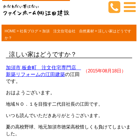
HOME
>
社長ブログ
>
加須 注文住宅会社 自然素材
>
涼しい家はどうです
か？
涼しい家はどうですか？
加須市 板倉町 注文住宅専門店
（2015年08月18日）
新築リフォームの江田建築
の江田
です。
おはようございます。
地域ＮＯ．１を目指す二代目社長の江田です。
いつも読んでいただきありがとうございます。
夏の高校野球、地元加須市徳栄高校惜しくも負けてしまいま
した。