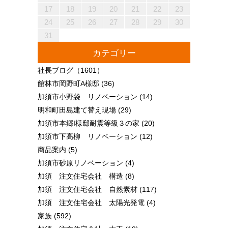
25
27
23
25
21
21
24
27
22
25
27
23
26
21
24
26
22
22
25
21
23
26
21
24
27
22
25
27
23
24
27
23
25
21
23
26
22
24
27
22
25
25
21
24
26
22
24
27
23
25
21
23
26
26
22
25
27
23
25
21
24
26
22
24
27
27
23
26
21
24
26
22
25
27
23
25
21
22
25
21
23
26
21
24
27
22
25
27
23
23
26
22
24
27
22
25
21
23
26
21
24
24
27
23
25
21
23
26
22
24
27
22
25
25
21
24
26
22
24
27
23
25
21
23
26
27
23
26
21
24
26
22
25
27
23
25
21
21
24
27
22
25
27
23
26
21
24
26
22
22
25
21
23
26
21
24
27
22
25
27
23
23
26
22
24
27
22
25
21
23
26
21
24
25
26
26
28
24
26
22
22
25
28
23
26
28
24
27
22
25
27
23
23
26
22
24
27
22
25
28
23
26
28
24
25
28
24
26
22
24
27
23
25
28
23
26
26
22
25
27
23
25
28
24
26
22
24
27
27
23
26
28
24
26
22
25
27
23
25
28
28
24
27
22
25
27
23
26
28
24
26
22
23
26
22
24
27
22
25
28
23
26
28
24
24
27
23
25
28
23
26
22
24
27
22
25
25
28
24
26
22
24
27
23
25
28
23
26
26
22
25
27
23
25
28
24
26
22
24
27
28
24
27
22
25
27
23
26
28
24
26
22
22
25
28
23
26
28
24
27
22
25
27
23
23
26
22
24
27
22
25
28
23
26
28
24
24
27
23
25
28
23
26
22
24
27
22
25
26
27
17
18
19
20
21
22
23
30
28
28
31
29
30
28
31
29
28
30
28
31
29
30
30
28
30
29
29
28
31
29
30
28
30
29
30
28
31
29
30
28
31
29
30
28
29
28
30
28
31
29
30
29
29
28
30
28
31
30
28
30
29
29
28
31
29
30
28
30
30
28
31
29
30
28
28
31
29
30
28
31
29
28
30
28
31
29
30
29
29
28
30
28
31
31
29
30
31
29
30
29
29
30
31
31
29
30
30
29
30
31
29
30
31
29
30
31
29
30
31
29
29
29
30
31
30
30
29
29
31
29
30
30
29
30
31
29
31
29
30
31
29
30
31
29
30
29
29
30
31
30
30
29
29
24
25
26
27
28
29
30
31
カテゴリー
社長ブログ
（1601）
館林市岡野町A様邸
(36)
加須市小野袋 リノベーション
(14)
明和町田島建て替え現場
(29)
加須市本郷I様邸耐震等級３の家
(20)
加須市下高柳 リノベーション
(12)
商品案内
(5)
加須市砂原リノベーション
(4)
加須 注文住宅会社 構造
(8)
加須 注文住宅会社 自然素材
(117)
加須 注文住宅会社 太陽光発電
(4)
家族
(592)