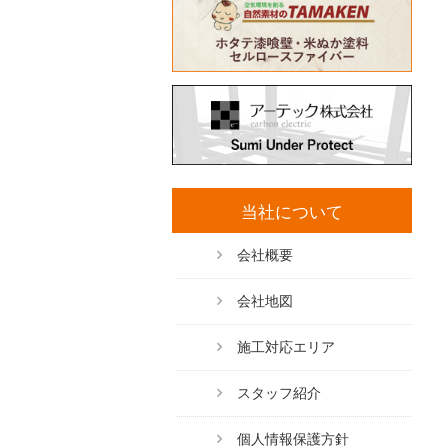
当社について
会社概要
会社地図
施工対応エリア
スタッフ紹介
個人情報保護方針