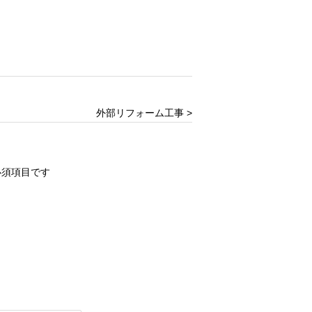
外部リフォーム工事 >
必須項目です