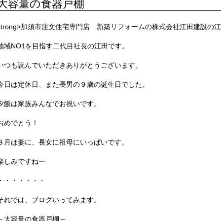
大容量の食器戸棚
strong>
加須市注文住宅専門店 新築リフォームの株式会社江田建設の江
地域NO1を目指す二代目社長の江田です。
いつも読んでいただきありがとうございます。
今日は定休日、また長男の９歳の誕生日でした。
夕飯は家族みんなでお祝いです。
おめでとう！
８月は妻に、長女に祖母にいっぱいです。
楽しみですねー
・・・・・・・
それでは、ブログいってみます。
～大容量の食器戸棚～