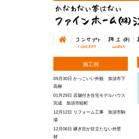
ホーム
コンセプト
施工例
お
施工例
09月30日
かっこいい外観 加須市下
高柳
01月29日
店舗付き住宅モデルハウス
完成 加須市睦町
12月12日
リフォーム工事 加須市駒
場
12月06日
継ぎ目が目立たない外壁
材