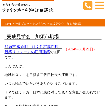
HOME
>
社長ブログ
>
完成見学会
>
完成見学会 加須市駒場
完成見学会 加須市駒場
加須市 板倉町 注文住宅専門店
（2014年06月21日）
新築リフォームの江田建築
の江田
です。
こんばんは。
地域ＮＯ．１を目指す二代目社長の江田です。
いつも読んでいただきありがとうございます。
ＴＶではサッカー日本代表に対して色々な意見が言われてい
ます。