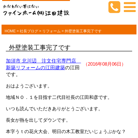
HOME
>
社長ブログ
>
リフォーム
>
外壁塗装工事完了です
外壁塗装工事完了です
加須市 北川辺 注文住宅専門店
（2016年08月06日）
新築リフォームの江田建築
の江田
です。
おはようございます。
地域ＮＯ．１を目指す二代目社長の江田和彦です。
いつも読んでいただきありがとうございます。
長女が熱を出してダウンです。
本字うｔの花火大会、明日の木工教室だいじょうぶかな？