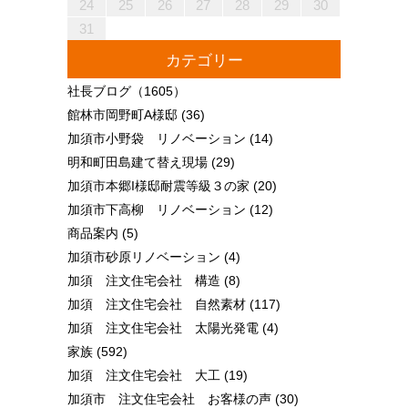
30
28
28
31
29
30
28
31
29
28
30
28
31
29
30
30
28
30
29
29
28
31
29
30
28
30
29
30
28
31
29
30
28
31
29
30
28
29
28
30
28
31
29
30
29
29
28
30
28
31
30
28
30
29
29
28
31
29
30
28
30
30
28
31
29
30
28
28
31
29
30
28
31
29
28
30
28
31
29
30
29
29
28
30
28
31
31
29
30
31
29
30
29
29
30
31
31
29
30
30
29
30
31
29
30
31
29
30
31
29
30
31
29
29
29
30
31
30
30
29
29
31
29
30
30
29
30
31
29
31
29
30
31
29
30
31
29
30
29
29
30
31
30
30
29
29
24
25
26
27
28
29
30
31
カテゴリー
社長ブログ
（1605）
館林市岡野町A様邸
(36)
加須市小野袋 リノベーション
(14)
明和町田島建て替え現場
(29)
加須市本郷I様邸耐震等級３の家
(20)
加須市下高柳 リノベーション
(12)
商品案内
(5)
加須市砂原リノベーション
(4)
加須 注文住宅会社 構造
(8)
加須 注文住宅会社 自然素材
(117)
加須 注文住宅会社 太陽光発電
(4)
家族
(592)
加須 注文住宅会社 大工
(19)
加須市 注文住宅会社 お客様の声
(30)