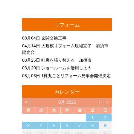
リフォーム
08月04日
玄関交換工事
04月14日
大規模リフォーム現場完了 加須市
陽光台
03月25日
軒裏を張り替える 加須市
03月20日
ショールームを活用しよう
03月06日
1棟丸ごとリフォーム見学会開催決定
カレンダー
<
>
8月 2026
▼
月
火
水
木
金
土
日
4
6
2
4
3
6
1
4
6
2
5
3
5
1
1
4
2
5
3
6
1
4
6
2
3
6
2
4
2
5
1
3
6
1
4
4
3
5
1
3
6
2
4
2
5
5
1
4
6
2
4
3
5
1
3
6
6
2
5
3
5
1
4
6
2
4
1
4
2
5
3
6
1
4
6
2
2
5
1
3
6
1
4
2
5
3
3
6
2
4
2
5
1
3
6
1
4
4
3
5
1
3
6
2
4
2
5
6
2
5
3
5
1
4
6
2
4
3
6
1
4
6
2
5
3
5
1
1
4
2
5
3
6
1
4
6
2
2
5
1
3
6
1
4
2
5
3
4
5
5
7
3
5
1
1
4
7
2
5
7
3
6
1
4
6
2
2
5
1
3
6
1
4
7
2
5
7
3
4
7
3
5
1
3
6
2
4
7
2
5
5
1
4
6
2
4
7
3
5
1
3
6
6
2
5
7
3
5
1
4
6
2
4
7
7
3
6
1
4
6
2
5
7
3
5
1
2
5
1
3
6
1
4
7
2
5
7
3
3
6
2
4
7
2
5
1
3
6
1
4
4
7
3
5
1
3
6
2
4
7
2
5
5
1
4
6
2
4
7
3
5
1
3
6
7
3
6
1
4
6
2
5
7
3
5
1
1
4
7
2
5
7
3
6
1
4
6
2
2
5
1
3
6
1
4
7
2
5
7
3
3
6
2
4
7
2
5
1
3
6
1
4
5
6
1
2
13
10
13
13
12
10
12
12
10
13
13
10
13
12
10
13
10
12
10
13
12
12
13
10
12
10
13
13
12
10
12
13
12
10
13
13
12
10
13
12
10
10
13
12
10
13
10
12
10
13
12
13
12
10
12
13
10
13
13
12
10
12
12
10
13
13
12
10
13
12
10
12
11
11
11
11
11
11
11
11
11
11
11
11
11
11
11
11
11
11
11
11
11
11
11
11
11
11
11
9
7
7
8
9
7
8
8
7
9
7
8
9
9
7
9
8
8
7
8
9
7
9
8
9
7
8
9
7
8
9
7
8
7
9
7
8
9
9
8
8
7
9
7
9
7
9
8
8
7
8
9
7
9
9
7
8
9
7
7
8
9
7
8
8
7
9
7
8
9
9
8
8
7
9
7
12
14
10
12
14
12
14
10
13
13
12
10
13
14
12
14
10
14
10
12
10
13
14
12
12
13
14
10
12
10
13
13
12
14
10
12
13
14
14
10
13
13
12
14
10
12
12
10
13
14
12
14
10
10
13
14
12
10
13
14
10
12
10
13
14
12
12
13
14
10
12
10
13
14
10
13
13
12
14
10
12
14
12
14
10
13
13
12
10
13
14
12
14
10
10
13
14
12
10
13
12
13
11
11
11
11
11
11
11
11
11
11
11
11
11
11
11
11
11
11
11
11
11
11
11
8
8
9
8
9
9
8
8
9
8
9
9
8
9
8
9
8
9
8
9
8
9
8
8
9
9
9
8
8
8
9
9
8
9
8
8
9
8
8
9
8
9
9
8
8
9
9
9
8
8
3
4
5
6
7
8
9
18
20
16
18
14
14
17
20
15
18
20
16
19
14
17
19
15
15
18
14
16
19
14
17
20
15
18
20
16
17
20
16
18
14
16
19
15
17
20
15
18
18
14
17
19
15
17
20
16
18
14
16
19
19
15
18
20
16
18
14
17
19
15
17
20
20
16
19
14
17
19
15
18
20
16
18
14
15
18
14
16
19
14
17
20
15
18
20
16
16
19
15
17
20
15
18
14
16
19
14
17
17
20
16
18
14
16
19
15
17
20
15
18
18
14
17
19
15
17
20
16
18
14
16
19
20
16
19
14
17
19
15
18
20
16
18
14
14
17
20
15
18
20
16
19
14
17
19
15
15
18
14
16
19
14
17
20
15
18
20
16
16
19
15
17
20
15
18
14
16
19
14
17
18
19
19
21
17
19
15
15
18
21
16
19
21
17
20
15
18
20
16
16
19
15
17
20
15
18
21
16
19
21
17
18
21
17
19
15
17
20
16
18
21
16
19
19
15
18
20
16
18
21
17
19
15
17
20
20
16
19
21
17
19
15
18
20
16
18
21
21
17
20
15
18
20
16
19
21
17
19
15
16
19
15
17
20
15
18
21
16
19
21
17
17
20
16
18
21
16
19
15
17
20
15
18
18
21
17
19
15
17
20
16
18
21
16
19
19
15
18
20
16
18
21
17
19
15
17
20
21
17
20
15
18
20
16
19
21
17
19
15
15
18
21
16
19
21
17
20
15
18
20
16
16
19
15
17
20
15
18
21
16
19
21
17
17
20
16
18
21
16
19
15
17
20
15
18
19
20
10
11
12
13
14
15
16