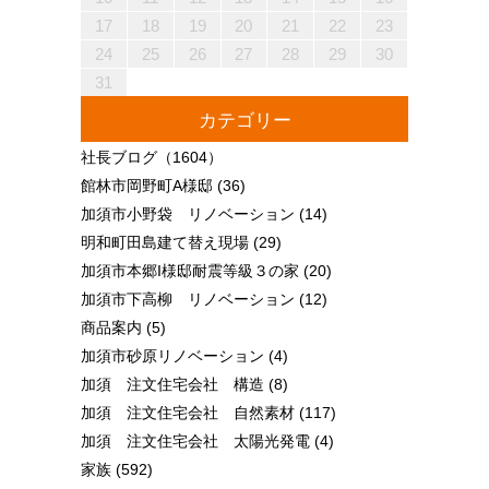
25
27
23
25
21
21
24
27
22
25
27
23
26
21
24
26
22
22
25
21
23
26
21
24
27
22
25
27
23
24
27
23
25
21
23
26
22
24
27
22
25
25
21
24
26
22
24
27
23
25
21
23
26
26
22
25
27
23
25
21
24
26
22
24
27
27
23
26
21
24
26
22
25
27
23
25
21
22
25
21
23
26
21
24
27
22
25
27
23
23
26
22
24
27
22
25
21
23
26
21
24
24
27
23
25
21
23
26
22
24
27
22
25
25
21
24
26
22
24
27
23
25
21
23
26
27
23
26
21
24
26
22
25
27
23
25
21
21
24
27
22
25
27
23
26
21
24
26
22
22
25
21
23
26
21
24
27
22
25
27
23
23
26
22
24
27
22
25
21
23
26
21
24
25
26
26
28
24
26
22
22
25
28
23
26
28
24
27
22
25
27
23
23
26
22
24
27
22
25
28
23
26
28
24
25
28
24
26
22
24
27
23
25
28
23
26
26
22
25
27
23
25
28
24
26
22
24
27
27
23
26
28
24
26
22
25
27
23
25
28
28
24
27
22
25
27
23
26
28
24
26
22
23
26
22
24
27
22
25
28
23
26
28
24
24
27
23
25
28
23
26
22
24
27
22
25
25
28
24
26
22
24
27
23
25
28
23
26
26
22
25
27
23
25
28
24
26
22
24
27
28
24
27
22
25
27
23
26
28
24
26
22
22
25
28
23
26
28
24
27
22
25
27
23
23
26
22
24
27
22
25
28
23
26
28
24
24
27
23
25
28
23
26
22
24
27
22
25
26
27
17
18
19
20
21
22
23
30
28
28
31
29
30
28
31
29
28
30
28
31
29
30
30
28
30
29
29
28
31
29
30
28
30
29
30
28
31
29
30
28
31
29
30
28
29
28
30
28
31
29
30
29
29
28
30
28
31
30
28
30
29
29
28
31
29
30
28
30
30
28
31
29
30
28
28
31
29
30
28
31
29
28
30
28
31
29
30
29
29
28
30
28
31
31
29
30
31
29
30
29
29
30
31
31
29
30
30
29
30
31
29
30
31
29
30
31
29
30
31
29
29
29
30
31
30
30
29
29
31
29
30
30
29
30
31
29
31
29
30
31
29
30
31
29
30
29
29
30
31
30
30
29
29
24
25
26
27
28
29
30
31
カテゴリー
社長ブログ
（1604）
館林市岡野町A様邸
(36)
加須市小野袋 リノベーション
(14)
明和町田島建て替え現場
(29)
加須市本郷I様邸耐震等級３の家
(20)
加須市下高柳 リノベーション
(12)
商品案内
(5)
加須市砂原リノベーション
(4)
加須 注文住宅会社 構造
(8)
加須 注文住宅会社 自然素材
(117)
加須 注文住宅会社 太陽光発電
(4)
家族
(592)