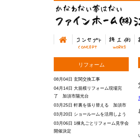
ホーム
コンセプト
施工例
お
リフォーム
08月04日
玄関交換工事
04月14日
大規模リフォーム現場完
了 加須市陽光台
03月25日
軒裏を張り替える 加須市
03月20日
ショールームを活用しよう
03月06日
1棟丸ごとリフォーム見学会
開催決定