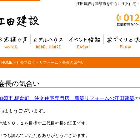
江田建設は加須市を中心に注文住宅・
客様の声
モデルハウス
イベント情報
家づくりの流れ
HOME
>
社長ブログ
>
リフォーム
>
会長の気合い
会長の気合い
加須市 板倉町 注文住宅専門店 新築リフォームの江田建築
の
おはようございます。
地域ＮＯ．１を目指す二代目社長の江田です。
いつも読んでいただきありがとうございます。