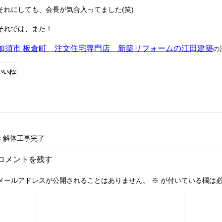
それにしても、会長が気合入ってました(笑)
それでは、また！
加須市 板倉町 注文住宅専門店 新築リフォームの江田建築
の
いいね:
< 解体工事完了
コメントを残す
メールアドレスが公開されることはありません。
※
が付いている欄は