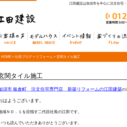
江田建設は加須市を中心に注文住宅・
客様の声
モデルハウス
イベント情報
家づくりの流れ
HOME
>
社長ブログ
>
リフォーム
>
玄関タイル施工
玄関タイル施工
加須市 板倉町 注文住宅専門店 新築リフォームの江田建築
の
おはようございます。
地域ＮＯ．１を目指す二代目社長の江田です。
いつも読んでいただきありがとうございます。