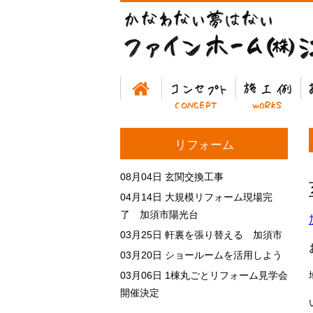
ホーム
コンセプト
施工例
お
リフォーム
08月04日
玄関交換工事
04月14日
大規模リフォーム現場完
了 加須市陽光台
03月25日
軒裏を張り替える 加須市
03月20日
ショールームを活用しよう
03月06日
1棟丸ごとリフォーム見学会
開催決定