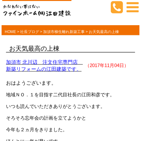
HOME
>
社長ブログ
>
加須市柳生離れ新築工事
>
お天気最高の上棟
お天気最高の上棟
加須市 北川辺 注文住宅専門店
（2017年11月04日）
新築リフォームの江田建築です。
おはようございます。
地域ＮＯ．１を目指す二代目社長の江田和彦です。
いつも読んでいただきありがとうございます。
そろそろ忘年会の計画を立てようかと
今年も２ヵ月をきりました。