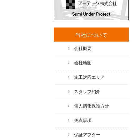
当社について
会社概要
会社地図
施工対応エリア
スタッフ紹介
個人情報保護方針
免責事項
保証アフター