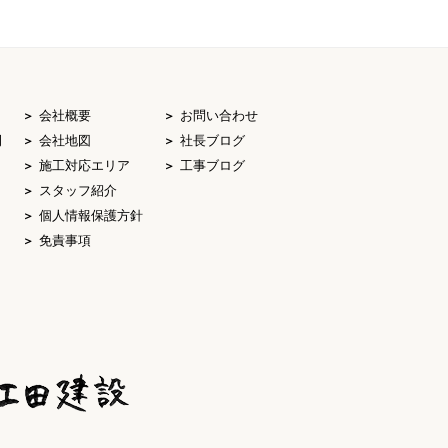
会社概要
お問い合わせ
例
会社地図
社長ブログ
施工対応エリア
工事ブログ
スタッフ紹介
個人情報保護方針
免責事項