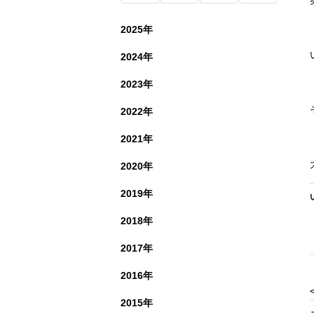
2025年
2024年
2023年
2022年
2021年
2020年
2019年
2018年
2017年
2016年
2015年