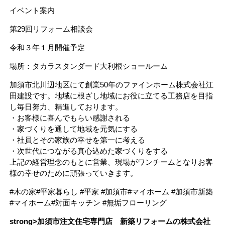
イベント案内
第29回リフォーム相談会
令和３年１月開催予定
場所：タカラスタンダード大利根ショールーム
加須市北川辺地区にて創業50年のファインホーム株式会社江
田建設です。地域に根ざし地域にお役に立てる工務店を目指
し毎日努力、精進しております。
・お客様に喜んでもらい感謝される
・家づくりを通して地域を元気にする
・社員とその家族の幸せを第一に考える
・次世代につながる真心込めた家づくりをする
上記の経営理念のもとに営業、現場がワンチームとなりお客
様の幸せのために頑張っていきます。
#木の家#平家暮らし #平家 #加須市#マイホーム #加須市新築
#マイホーム#対面キッチン #無垢フローリング
strong>
加須市注文住宅専門店 新築リフォームの株式会社