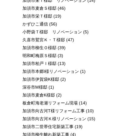
加須市栄Ｉ様邸 リノベーション
(14)
加須市麦倉Ｓ様邸
(46)
加須市栄Ｔ様邸
(19)
かずひこ通信
(56)
小野袋Ｔ様邸 リノベーション
(5)
久喜市鷲宮Ｋ・Ｔ様邸
(47)
加須市柳生Ｏ様邸
(39)
明和町梅原Ｓ様邸
(3)
加須市柏戸Ｉ様邸
(13)
加須市本郷I様リノベーション
(1)
加須市伊賀袋K様邸
(2)
深谷市M様邸
(1)
加須市麦倉K様邸
(2)
板倉町海老瀬リフォーム現場
(14)
加須市向古河T様リフォーム工事
(10)
加須市向古河Ｋ様リノベーション
(15)
加須市二世帯住宅新築工事
(19)
加須市柳生離れ新築工事
(4)