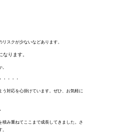
のリスクが少ないなどあります。
になります。
か。
・・・・・
よう対応を心掛けています。ぜひ、お気軽に
・
を積み重ねてここまで成長してきました。さ
す。