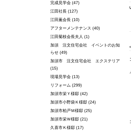
完成見学会
(47)
江田社長
(127)
江田薫会長
(10)
アフターメンテナンス
(40)
江田菊枝会長夫人
(1)
加須 注文住宅会社 イベントのお知
らせ
(49)
加須市 注文住宅会社 エクステリア
(15)
現場見学会
(13)
リフォーム
(299)
加須市栄Ｙ様邸
(42)
加須市小野袋Ｋ様邸
(24)
加須市柏戸Ｍ様邸
(25)
加須市栄Ｗ様邸
(21)
久喜市Ｋ様邸
(17)