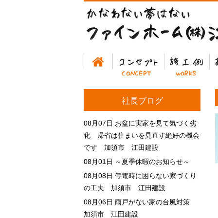
ホーム
コンセプト
施工例
お
社長ブログ
08月07日
お盆に実家を見て気づく劣
化 帰省は住まいを見直す絶好の機会
です 加須市 江田建設
08月01日
～夏季休暇のお知らせ～
08月08日
停電時に困らない家づくり
の工夫 加須市 江田建設
08月06日
雨戸がない家の台風対策
加須市 江田建設