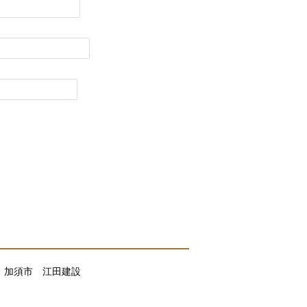
 加須市 江田建設