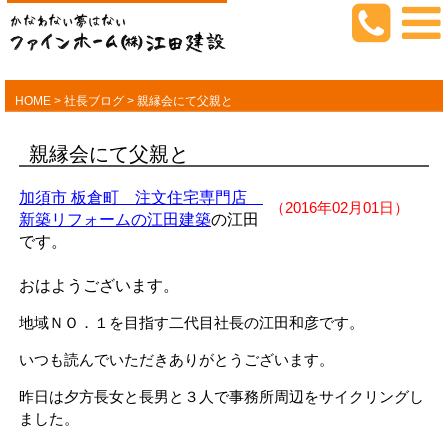
HOME
>
社長ブログ
>
親縁会にて父親と
親縁会にて父親と
加須市 板倉町 注文住宅専門店
（2016年02月01日）
新築リフォームの江田建築
の江田
です。
おはようございます。
地域ＮＯ．１を目指す二代目社長の江田和彦です。
いつも読んでいただきありがとうございます。
昨日は夕方長女と長男と３人で事務所周辺をサイクリングし
ました。