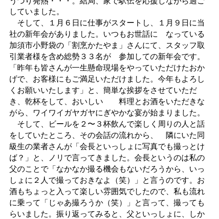
うつり発熱・・・。結局、家で駅伝を応援しながら過ご
していました。
そして、１月６日に仕事がスタートし、１月９日に当
社の新年会がありました。いつもお世話に なっている
加須市小野袋の「割烹かたやま」さんにて、スタッフ取
引業者様を含め総勢３３名が 参加しての新年会です。
「昨年も皆さんが一生懸命現場をやっていただけたおか
げで、お客様にもご満足いただけました。今年もよろし
くお願いいたします」と、簡単な挨拶をさせていただ
き、乾杯をして、おいしい 料理とお酒をいただきな
がら、ワイワイガヤガヤにぎやかな宴が始まりました。
そして、ビールを２〜３杯飲んで楽しく周りの人と話
をしていたところ、その会話の流れから、 隣にいた同
級生の業者さんが「会長といっしょに写真でも撮っとけ
ば？」と、ノリで言ってきました。会長というのは私の
父のことで「なかなか撮る機会もないだろうから、いっ
しょに２人で撮って
おきなよ（笑）」と言うのです。
お
酒もちょっと入って楽しい雰囲気でしたので、私も流れ
に乗って「じゃあ撮ろうか（笑）」と言って、撮っても
らいました。
振り返ってみると、父といっしょに、しか