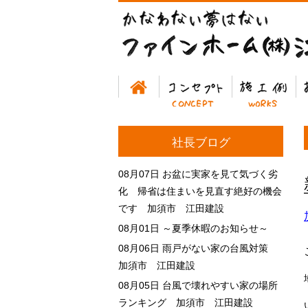
ホーム
コンセプト
施工例
お
社長ブログ
08月07日
お盆に実家を見て気づく劣
化 帰省は住まいを見直す絶好の機会
です 加須市 江田建設
08月01日
～夏季休暇のお知らせ～
08月06日
雨戸がない家の台風対策
加須市 江田建設
08月05日
台風で壊れやすい家の場所
ランキング 加須市 江田建設