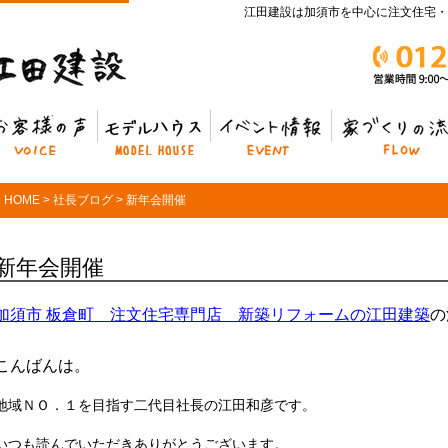
江田建設は加須市を中心に注文住宅・
客様の声
モデルハウス
イベント情報
家づくりの流れ
HOME
>
社長ブログ
>
新年会開催
新年会開催
加須市 板倉町 注文住宅専門店 新築リフォームの江田建築
の
こんばんは。
地域ＮＯ．１を目指す二代目社長の江田和彦です。
いつも読んでいただきありがとうございます。