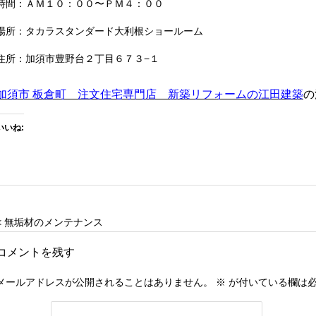
時間：ＡＭ１０：００〜ＰＭ４：００
場所：タカラスタンダード大利根ショールーム
住所：加須市豊野台２丁目６７３−１
加須市 板倉町 注文住宅専門店 新築リフォームの江田建築
の
いいね:
< 無垢材のメンテナンス
コメントを残す
メールアドレスが公開されることはありません。
※
が付いている欄は