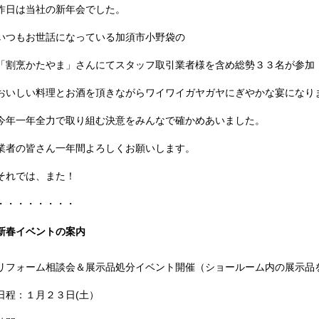
昨日は当社の新年会でした。
いつもお世話になっている加須市小野袋の
「割烹かたやま」さんにてスタッフ取引業者様を含め総勢３３名が参加
おいしい料理とお酒を頂きながらワイワイガヤガヤにぎやかな宴になり
今年一年全力で取り組む決意をみんなで確かめあいました。
業者の皆さん一年間よろしくお願いします。
それでは、また！
・・・・・・・・
新春イベントの案内
リフォーム相談会＆展示品処分イベント開催（ショールーム内の展示品
日程：１月２３日(土）