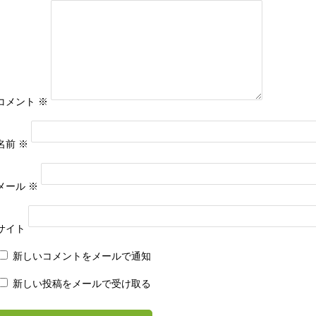
コメント
※
名前
※
メール
※
サイト
新しいコメントをメールで通知
新しい投稿をメールで受け取る