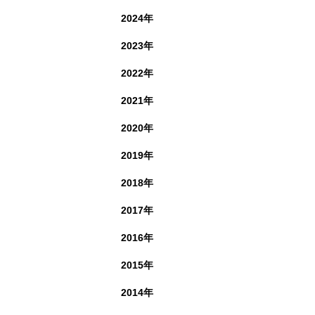
2024年
2023年
2022年
2021年
2020年
2019年
2018年
2017年
2016年
2015年
2014年