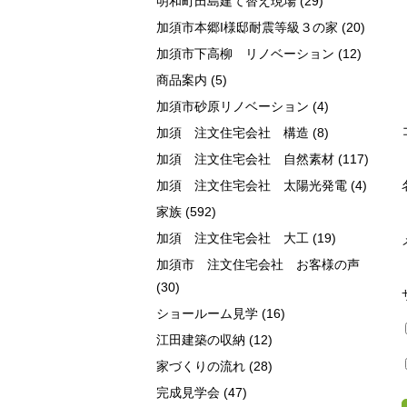
明和町田島建て替え現場
(29)
加須市本郷I様邸耐震等級３の家
(20)
加須市下高柳 リノベーション
(12)
商品案内
(5)
加須市砂原リノベーション
(4)
加須 注文住宅会社 構造
(8)
加須 注文住宅会社 自然素材
(117)
加須 注文住宅会社 太陽光発電
(4)
家族
(592)
加須 注文住宅会社 大工
(19)
加須市 注文住宅会社 お客様の声
(30)
ショールーム見学
(16)
江田建築の収納
(12)
家づくりの流れ
(28)
完成見学会
(47)