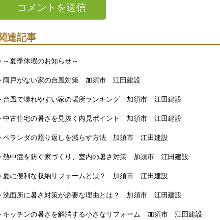
関連記事
> ～夏季休暇のお知らせ～
> 雨戸がない家の台風対策 加須市 江田建設
> 台風で壊れやすい家の場所ランキング 加須市 江田建設
> 中古住宅の暑さを見抜く内見ポイント 加須市 江田建設
> ベランダの照り返しを減らす方法 加須市 江田建設
> 熱中症を防ぐ家づくり、室内の暑さ対策 加須市 江田建設
> 夏に便利な収納リフォームとは？ 加須市 江田建設
> 洗面所に暑さ対策が必要な理由とは？ 加須市 江田建設
> キッチンの暑さを解消する小さなリフォーム 加須市 江田建設