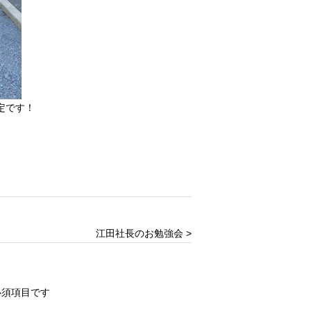
定です！
江田社長のお勉強会 >
必須項目です