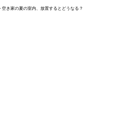
> 空き家の夏の室内、放置するとどうなる？