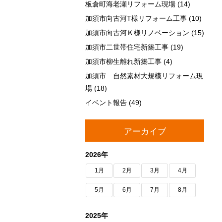
板倉町海老瀬リフォーム現場
(14)
加須市向古河T様リフォーム工事
(10)
加須市向古河Ｋ様リノベーション
(15)
加須市二世帯住宅新築工事
(19)
加須市柳生離れ新築工事
(4)
加須市 自然素材大規模リフォーム現
場
(18)
イベント報告
(49)
アーカイブ
2026年
1月
2月
3月
4月
5月
6月
7月
8月
2025年