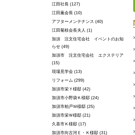
江田社長
(127)
江田薫会長
(10)
アフターメンテナンス
(40)
江田菊枝会長夫人
(1)
加須 注文住宅会社 イベントのお知
らせ
(49)
加須市 注文住宅会社 エクステリア
(15)
現場見学会
(13)
リフォーム
(299)
加須市栄Ｙ様邸
(42)
加須市小野袋Ｋ様邸
(24)
加須市柏戸Ｍ様邸
(25)
加須市栄Ｗ様邸
(21)
久喜市Ｋ様邸
(17)
加須市向古河Ｅ・Ｋ様邸
(31)